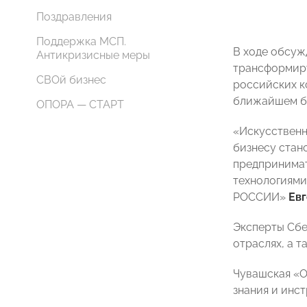
Поздравления
Поддержка МСП.
В ходе обсуж
Антикризисные меры
трансформиру
СВОй бизнес
российских к
ближайшем б
ОПОРА — СТАРТ
«Искусственн
бизнесу стан
предпринимат
технологиями
РОССИИ»
Ев
Эксперты Сбе
отраслях, а т
Чувашская «О
знания и инс