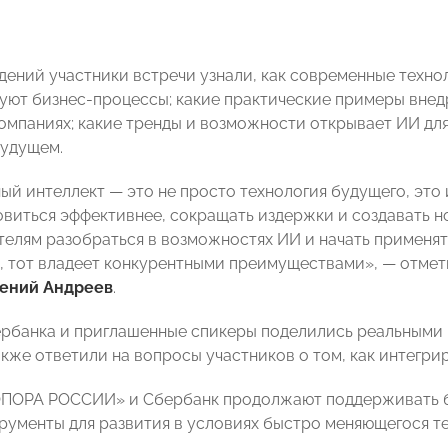
дений участники встречи узнали, как современные техно
ют бизнес-процессы; какие практические примеры вне
омпаниях; какие тренды и возможности открывает ИИ для
удущем.
ый интеллект — это не просто технология будущего, это
овиться эффективнее, сокращать издержки и создавать н
елям разобраться в возможностях ИИ и начать применять 
, тот владеет конкурентными преимуществами», — отм
гений Андреев
.
рбанка и приглашенные спикеры поделились реальными 
акже ответили на вопросы участников о том, как интегри
ПОРА РОССИИ» и Сбербанк продолжают поддерживать б
трументы для развития в условиях быстро меняющегося т