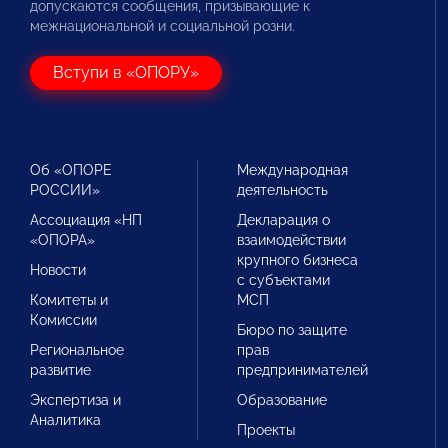
допускаются сообщения, призывающие к
межнациональной и социальной розни.
Вступи в «ОПОРУ»
Об «ОПОРЕ
Международная
РОССИИ»
деятельность
Ассоциация «НП
Декларация о
«ОПОРА»
взаимодействии
крупного бизнеса
Новости
с субъектами
Комитеты и
МСП
Комиссии
Бюро по защите
Региональное
прав
развитие
предпринимателей
Экспертиза и
Образование
Аналитика
Проекты