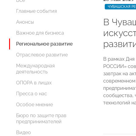
Все
ЧУВАШСКАЯ Р
Главные события
В Чува
Анонсы
искусс
Важное для бизнеса
развит
Региональное развитие
Отраслевое развитие
В рамках Дня
Международная
РОССИИ» совм
деятельность
завтрак на а
современном
ОПОРА в лицах
предпринимат
Пресса о нас
сообщества, 
технологий н
Особое мнение
Бюро по защите прав
предпринимателей
Видео