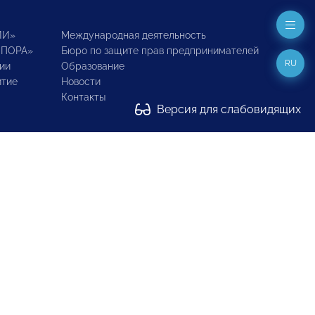
ИИ»
Международная деятельность
ОПОРА»
Бюро по защите прав предпринимателей
RU
ии
Образование
итие
Новости
Контакты
Версия для слабовидящих