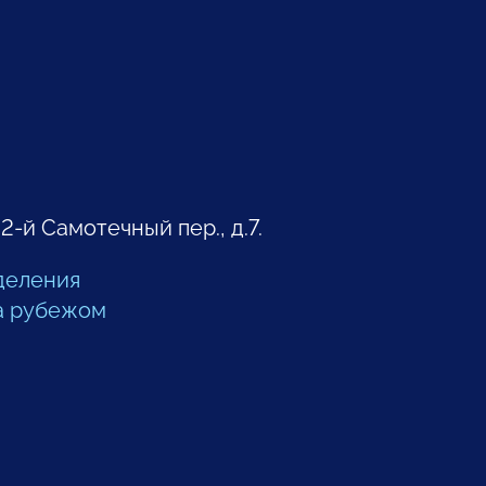
 2-й Самотечный пер., д.7.
деления
а рубежом