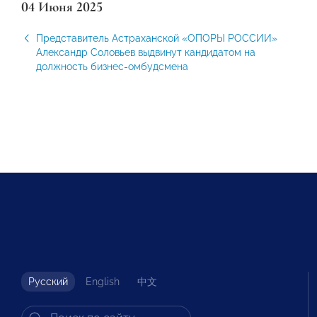
04 Июня 2025
Представитель Астраханской «ОПОРЫ РОССИИ»
Александр Соловьев выдвинут кандидатом на
должность бизнес-омбудсмена
Русский
English
中文