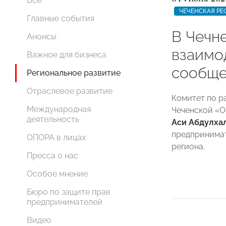
Все
ЧЕЧЕНСКАЯ РЕ
Главные события
В Чечн
Анонсы
взаимо
Важное для бизнеса
сообще
Региональное развитие
Отраслевое развитие
Комитет по р
Международная
Чеченской «
деятельность
Аси Абдулха
предпринима
ОПОРА в лицах
региона.
Пресса о нас
Особое мнение
Бюро по защите прав
предпринимателей
Видео