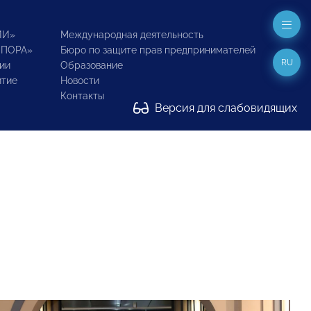
ИИ»
Международная деятельность
ОПОРА»
Бюро по защите прав предпринимателей
RU
ии
Образование
итие
Новости
Контакты
Версия для слабовидящих