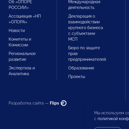
Об «ОПОРЕ
Международная
РОССИИ»
деятельность
Ассоциация «НП
Декларация о
«ОПОРА»
взаимодействии
крупного бизнеса
Новости
с субъектами
Комитеты и
МСП
Комиссии
Бюро по защите
Региональное
прав
развитие
предпринимателей
Экспертиза и
Образование
Аналитика
Проекты
Разработка сайта —
Flips
Мы используем co
с
политикой конф