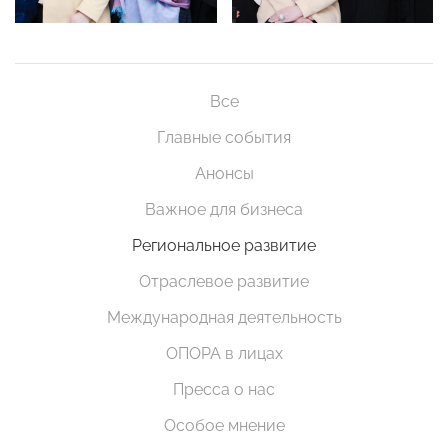
Все
Главные события
Анонсы
Важное для бизнеса
Региональное развитие
Отраслевое развитие
Международная деятельность
ОПОРА в лицах
Пресса о нас
Особое мнение