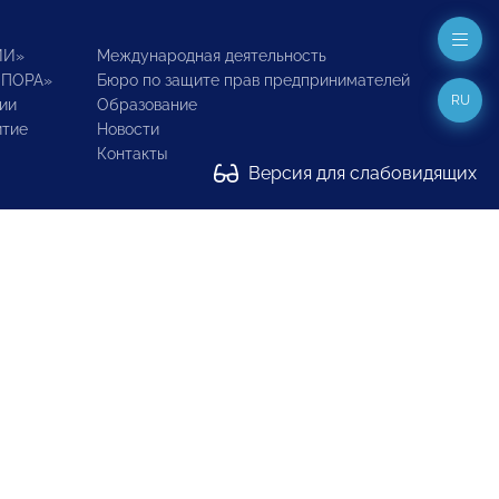
ИИ»
Международная деятельность
ОПОРА»
Бюро по защите прав предпринимателей
RU
ии
Образование
итие
Новости
Контакты
Версия для слабовидящих