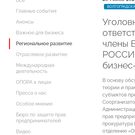
Все
ВОЛГОГРАДСКА
Главные события
Уголов
Анонсы
ответст
Важное для бизнеса
члены 
Региональное развитие
РОССИИ
Отраслевое развитие
бизнес
Международная
деятельность
В основу обс
ОПОРА в лицах
теории и пра
Пресса о нас
субъектов пр
Соорганизат
Особое мнение
Администраци
Бюро по защите прав
прав предпри
предпринимателей
прокуратура 
отделение «
Видео