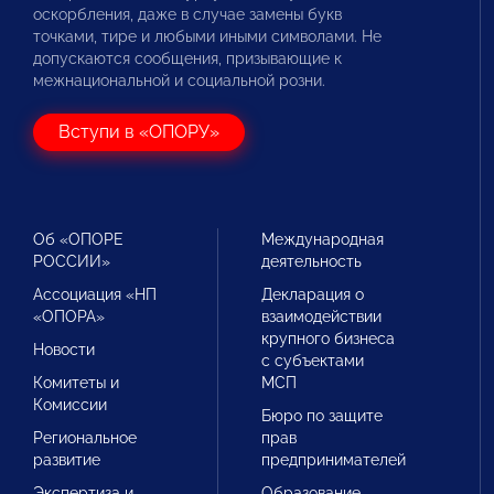
оскорбления, даже в случае замены букв
точками, тире и любыми иными символами. Не
допускаются сообщения, призывающие к
межнациональной и социальной розни.
Вступи в «ОПОРУ»
Об «ОПОРЕ
Международная
РОССИИ»
деятельность
Ассоциация «НП
Декларация о
«ОПОРА»
взаимодействии
крупного бизнеса
Новости
с субъектами
Комитеты и
МСП
Комиссии
Бюро по защите
Региональное
прав
развитие
предпринимателей
Экспертиза и
Образование