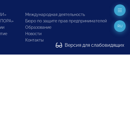
ИИ»
Международная деятельность
ОПОРА»
Бюро по защите прав предпринимателей
RU
ии
Образование
итие
Новости
Контакты
Версия для слабовидящих