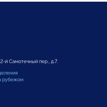
 2-й Самотечный пер., д.7.
деления
а рубежом