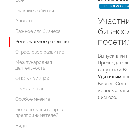
Все
ВОЛГОГРАДСКА
Главные события
Участн
Анонсы
бизнес
Важное для бизнеса
посети
Региональное развитие
Отраслевое развитие
Выпускники п
Международная
Председател
деятельность
депутатом Во
Удахиным
пр
ОПОРА в лицах
Бизнес-Фест.
Пресса о нас
использовани
бизнесе.
Особое мнение
Бюро по защите прав
предпринимателей
Видео