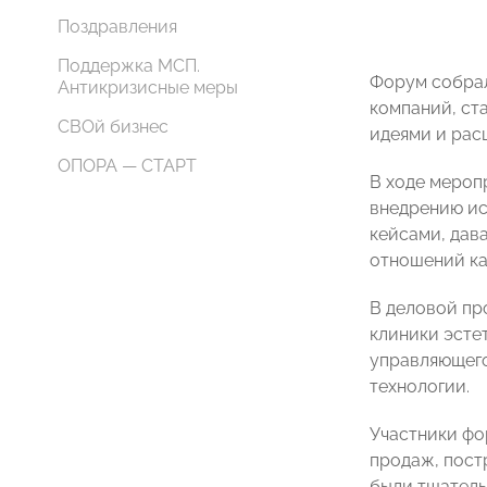
Поздравления
Поддержка МСП.
Форум собрал
Антикризисные меры
компаний, ст
СВОй бизнес
идеями и рас
ОПОРА — СТАРТ
В ходе мероп
внедрению ис
кейсами, дав
отношений ка
В деловой пр
клиники эсте
управляющег
технологии.
Участники фо
продаж, пост
были тщатель