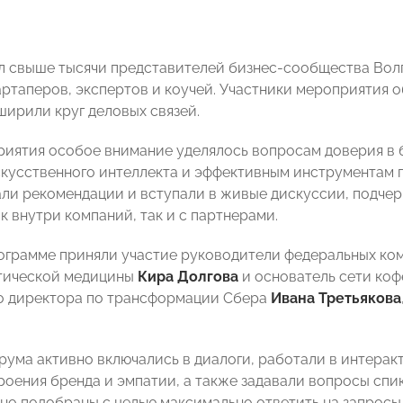
 свыше тысячи представителей бизнес-сообщества Волг
артаперов, экспертов и коучей. Участники мероприятия 
ширили круг деловых связей.
риятия особое внимание уделялось вопросам доверия в б
кусственного интеллекта и эффективным инструментам 
али рекомендации и вступали в живые дискуссии, подчер
к внутри компаний, так и с партнерами.
ограмме приняли участие руководители федеральных ком
тической медицины
Кира Долгова
и основатель сети ко
о директора по трансформации Сбера
Ивана Третьякова
рума активно включались в диалоги, работали в интерак
роения бренда и эмпатии, а также задавали вопросы сп
но подобраны с целью максимально ответить на запросы