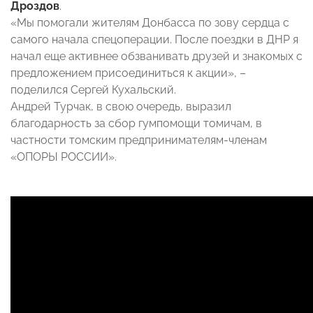
Дроздов
.
«Мы помогали жителям Донбасса по зову сердца с
самого начала спецоперации. После поездки в ДНР я
начал еще активнее обзванивать друзей и знакомых с
предложением присоединиться к акции», –
поделился Сергей Кухальский.
Андрей Турчак, в свою очередь, выразил
благодарность за сбор гумпомощи томичам, в
частности томским предпринимателям-членам
«ОПОРЫ РОССИИ».