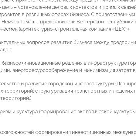
 цель – установление деловых контактов и прямых связе
проектов в различных сферах бизнеса. С приветственны
н Немчок Тамаш - представитель Венгерской Республики
несмен (архитектурно-строительная компания «ЦЕХ»).
ктуальных вопросов развития бизнеса между предприни
адок:
в бизнесе (инновационные решения в инфраструктуре го
 ими, энергоресурсосбережение и минимизация затрат в
тельство и развитие городской инфраструктуры (Планир
 территорий; структуризация транспортных и людских п
территорий.)
туризм и культура (формирование экологической культуры
возможностей формирования инвестиционных междунаро