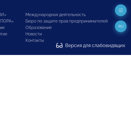
ИИ»
Международная деятельность
ОПОРА»
Бюро по защите прав предпринимателей
RU
ии
Образование
итие
Новости
Контакты
Версия для слабовидящих