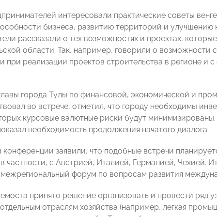
дпринимателей интересовали практические советы венг
особности бизнеса, развитию территорий и улучшению к
ели рассказали о тех возможностях и проектах, которые
ьской области. Так, например, говорили о возможности
и при реализации проектов строительства в регионе и 
главы города Тулы по финансовой, экономической и про
твовал во встрече, отметил, что городу необходимы инв
оторых курсовые валютные риски будут минимизированы.
показал необходимость продолжения начатого диалога.
 конференции заявили, что подобные встречи планирует
 в частности, с Австрией, Италией, Германией, Чехией. И
 межрегиональный форум по вопросам развития междуна
лемоста принято решение организовать и провести ряд 
отдельным отраслям хозяйства (например, легкая промышл