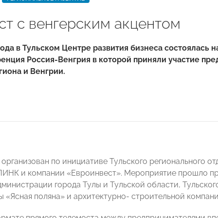
ст с венгерским акцентом
года в Тульском Центре развития бизнеса состоялась 
енция Россия-Венгрия в которой приняли участие пре
гиона и Венгрии.
 организован по инициативе Тульского регионального 
ЛИНК и компании «Евроинвест». Мероприятие прошло пр
дминистрации города Тулы и Тульской области, Тульског
ы «Ясная поляна» и архитектурно- строительной компани
рмате прямого телемоста между предпринимателями впе