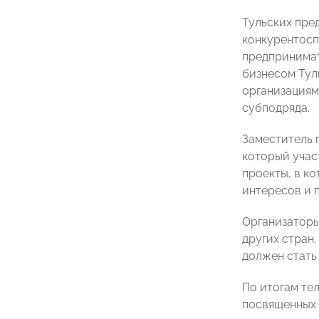
Тульских пре
конкурентосп
предпринимат
бизнесом Тул
организациям
субподряда.
Заместитель 
который учас
проекты, в к
интересов и 
Организаторы
других стран,
должен стать
По итогам те
посвященных 