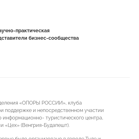
научно-практическая
дставители бизнес-сообщества
отделения «ОПОРЫ РОССИИ», клуба
и поддержке и непосредственном участии
о информационно- туристического центра,
и «Цех» (Венгрия-Будапешт).
рвые было организовано в городе Туле и