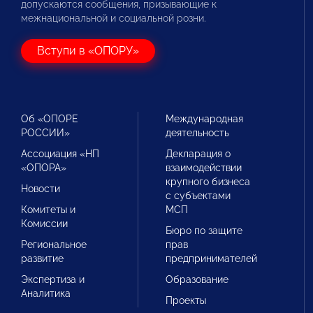
допускаются сообщения, призывающие к
межнациональной и социальной розни.
Вступи в «ОПОРУ»
Об «ОПОРЕ
Международная
РОССИИ»
деятельность
Ассоциация «НП
Декларация о
«ОПОРА»
взаимодействии
крупного бизнеса
Новости
с субъектами
Комитеты и
МСП
Комиссии
Бюро по защите
Региональное
прав
развитие
предпринимателей
Экспертиза и
Образование
Аналитика
Проекты