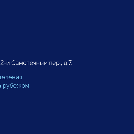
 2-й Самотечный пер., д.7.
деления
а рубежом