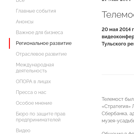
Все
Главные события
Телемо
Анонсы
20 мая 2014 
Важное для бизнеса
видеоконфер
Региональное развитие
Тульского ре
Отраслевое развитие
Международная
деятельность
ОПОРА в лицах
Пресса о нас
Телемост был
Особое мнение
«Стратегия» 
Сбербанка, а
Бюро по защите прав
предпринимателей
музея-усадьб
Видео
Общение в фо