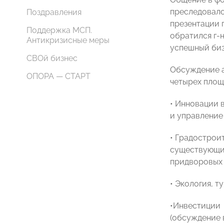
преследовало
Поздравления
презентации 
Поддержка МСП.
обратился г-
Антикризисные меры
успешный биз
СВОй бизнес
Обсуждение а
ОПОРА — СТАРТ
четырех площ
• Инновации 
и управление
• Градострои
существующих
придворовых 
• Экология, 
•Инвестиции
(обсуждение 