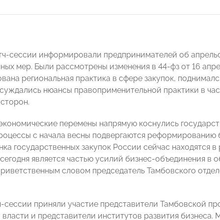
тч-сессии информировали предпринимателей об апрельск
ых мер. Были рассмотрены изменения в 44-фз от 16 апрел
вана региональная практика в сфере закупок, поднимал
бсуждались нюансы правоприменительной практики в час
 сторон.
экономические перемены напрямую коснулись государст
роцессы с начала весны подвергаются реформированию 
нка государственных закупок России сейчас находятся 
сегодня является частью усилий бизнес-объединения в 
 приветственным словом председатель Тамбовского от
ч-сессии приняли участие представители Тамбовской п
 власти и представители институтов развития бизнеса.