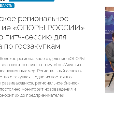
ОБЛАСТЬ
ское региональное
ение «ОПОРЫ РОССИИ»
о питч-сессию для
а по госзакупкам
мбовское региональное отделение «ОПОРЫ
ело питч-сессию на тему «ГосZAкупки в
исанкционных мер. Региональный аспект».
тво о закупках – одно из постоянно
 развивающихся, региональное бизнес-
постоянно мониторит нововведения и
оносит их до предпринимателей.