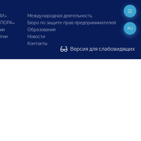
ИИ»
Международная деятельность
ОПОРА»
Бюро по защите прав предпринимателей
RU
ии
Образование
итие
Новости
Контакты
Версия для слабовидящих