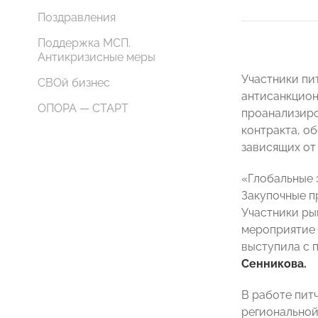
Поздравления
Поддержка МСП.
Антикризисные меры
Участники пи
СВОй бизнес
антисанкционн
ОПОРА — СТАРТ
проанализиро
контракта, о
зависящих от
«Глобальные 
Закупочные п
Участники ры
мероприятие 
выступила с
Сенникова.
В работе пит
региональной