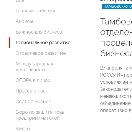
Все
ТАМБОВСКАЯ 
Главные события
Тамбов
Анонсы
отдел
Важное для бизнеса
провел
Региональное развитие
бизнес
Отраслевое развитие
Международная
27 апреля Та
деятельность
РОССИИ» пров
ОПОРА в лицах
условиях ант
Законодательс
Пресса о нас
меняющихся и
Особое мнение
объединение 
оперативно д
Бюро по защите прав
предпринимателей
Видео