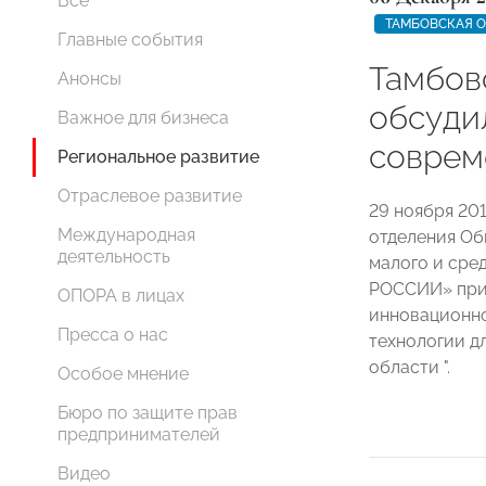
Все
ТАМБОВСКАЯ 
Главные события
Тамбов
Анонсы
обсуди
Важное для бизнеса
соврем
Региональное развитие
Отраслевое развитие
29 ноября 20
Международная
отделения О
деятельность
малого и сре
РОССИИ» прин
ОПОРА в лицах
инновационн
Пресса о нас
технологии д
области ".
Особое мнение
Бюро по защите прав
предпринимателей
Видео