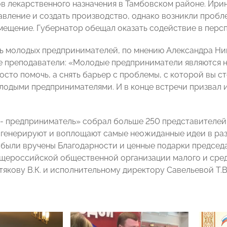
ов лекарственного назначения в Тамбовском районе. Ири
авление и создать производство, однако возникли пробл
мещение. Губернатор обещал оказать содействие в персп
 молодых предпринимателей, по мнению Александра Ник
 преподаватели: «Молодые предприниматели являются н
росто помочь, а снять барьер с проблемы, с которой вы 
лодыми предпринимателями. И в конце встречи призвал и
 - предприниматель» собрал больше 250 представителей
 генерируют и воплощают самые неожиданные идеи в ра
были вручены Благодарности и ценные подарки председ
щероссийской общественной организации малого и сре
кову В.К. и исполнительному директору Савельевой Т.В