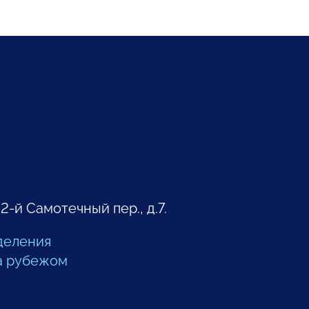
 2-й Самотечный пер., д.7.
деления
а рубежом