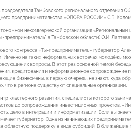
ь председателя Тамбовского регионального отделения 
днего предпринимательства «ОПОРА РОССИИ» С.В. Колом
втономной некоммерческой организация «Региональный ц
ы-предприниматель" в Тамбовской области) О.И. Лаптева
гового конгресса «Ты-предприниматель» губернатор Але
. Именно на таких неформальных встречах молодёжь мож
ересующие их вопросы. В этот раз основной темой бесед
ния, кредитования и информационное сопровождение пр
ающие бизнесмены, в первую очередь, не знают, куда об
то, что в регионе существуют специальные организации.
нтр кластерного развития, специалисты которого занима
астков до сопровождения инвестиционных проектов. «Инс
сть, дело в интеграции и информатизации. Если вы знает
отмечает губернатор. Одна из начинающих предпринимат
за областную поддержку в виде субсидий. В ближайшие п