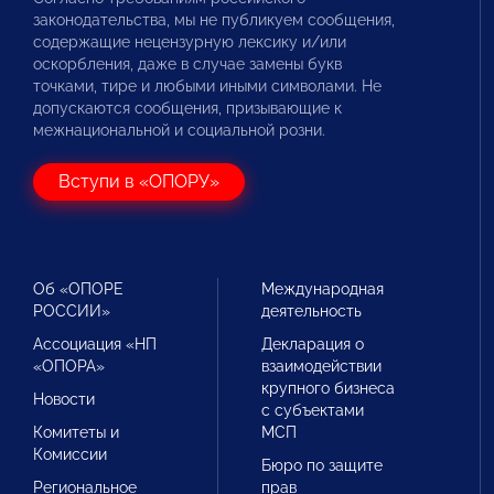
законодательства, мы не публикуем сообщения,
содержащие нецензурную лексику и/или
оскорбления, даже в случае замены букв
точками, тире и любыми иными символами. Не
допускаются сообщения, призывающие к
межнациональной и социальной розни.
Вступи в «ОПОРУ»
Об «ОПОРЕ
Международная
РОССИИ»
деятельность
Ассоциация «НП
Декларация о
«ОПОРА»
взаимодействии
крупного бизнеса
Новости
с субъектами
Комитеты и
МСП
Комиссии
Бюро по защите
Региональное
прав