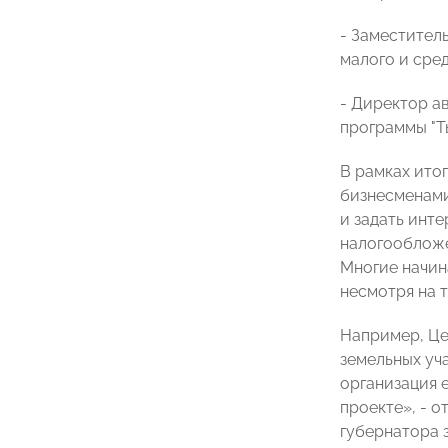
- Заместител
малого и сре
- Директор а
программы "Т
В рамках ито
бизнесменами
и задать инт
налогообложе
Многие начин
несмотря на 
Например, Це
земельных уч
организация е
проекте», - 
губернатора 