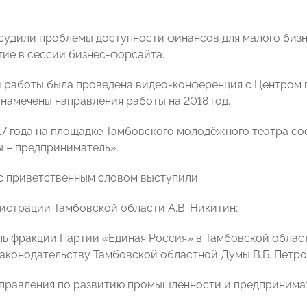
судили проблемы доступности финансов для малого бизн
тие в сессии бизнес-форсайта.
 работы была проведена видео-конференция с Центром 
 намечены направления работы на 2018 год.
17 года на площадке Тамбовского молодёжного театра с
ы – предприниматель».
с приветственным словом выступили:
нистрации Тамбовской области А.В. Никитин;
ль фракции Партии «Единая Россия» в Тамбовской облас
законодательству Тамбовской областной Думы В.Б. Петро
управления по развитию промышленности и предпринимат