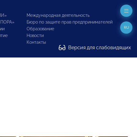
ИИ»
Международная деятельность
ОПОРА»
Бюро по защите прав предпринимателей
RU
ии
Образование
итие
Новости
Контакты
Версия для слабовидящих