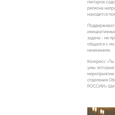
гектаров сад
региона напр
находится по
Поддерживать
инициативные
задача - не п
общался с мо
начинаниях.
Конгресс «Ты
умы, которые
мероприятии 
отделения Об
РОССИИ» Шитя