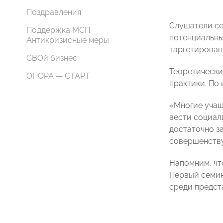
Поздравления
Слушатели се
Поддержка МСП.
потенциальны
Антикризисные меры
таргетирован
СВОй бизнес
Теоретически
ОПОРА — СТАРТ
практики. По
«Многие учащ
вести социал
достаточно з
совершенству
Напомним, чт
Первый семин
среди предст