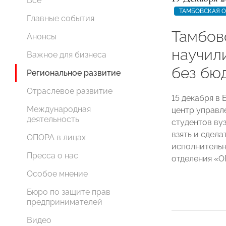
Все
ТАМБОВСКАЯ 
Главные события
Тамбов
Анонсы
научил
Важное для бизнеса
без бю
Региональное развитие
Отраслевое развитие
15 декабря в
Международная
центр управл
деятельность
студентов вуз
взять и сдел
ОПОРА в лицах
исполнительн
Пресса о нас
отделения 
Особое мнение
Бюро по защите прав
предпринимателей
Видео