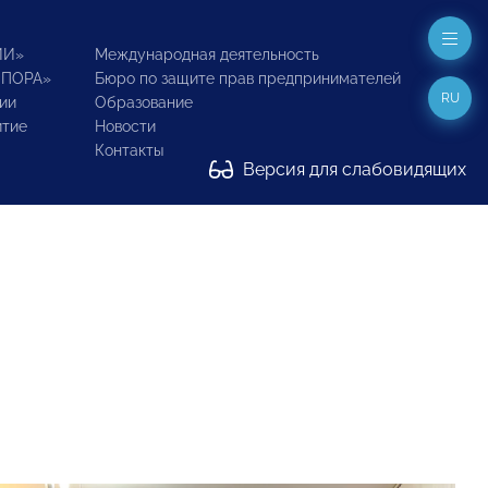
ИИ»
Международная деятельность
ОПОРА»
Бюро по защите прав предпринимателей
RU
ии
Образование
итие
Новости
Контакты
Версия для слабовидящих