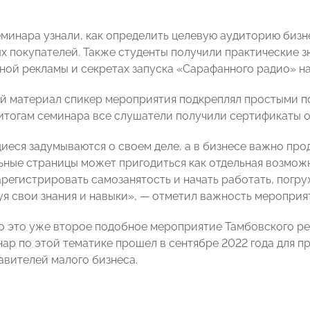
минара узнали, как определить целевую аудиторию бизне
х покупателей. Также студенты получили практические з
ной рекламы и секретах запуска «Сарафанного радио» на
й материал спикер мероприятия подкреплял простыми 
 итогам семинара все слушатели получили сертификаты 
иеся задумываются о своем деле, а в бизнесе важно прод
ьные страницы может пригодиться как отдельная возможн
арегистрировать самозанятость и начать работать, погр
я свои знания и навыки», — отметил важность мероприя
о это уже второе подобное мероприятие Тамбовского 
ар по этой тематике прошел в сентябре 2022 года для 
авителей малого бизнеса.