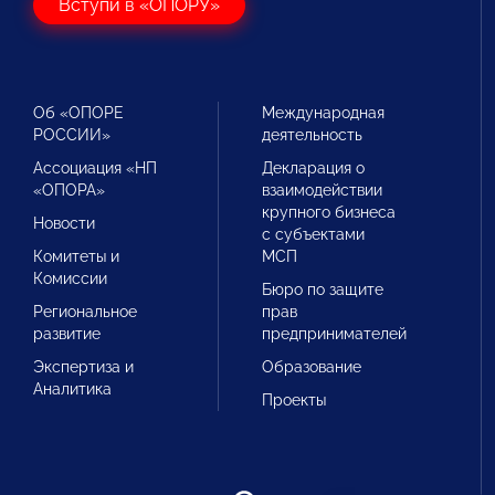
Вступи в «ОПОРУ»
Об «ОПОРЕ
Международная
РОССИИ»
деятельность
Ассоциация «НП
Декларация о
«ОПОРА»
взаимодействии
крупного бизнеса
Новости
с субъектами
Комитеты и
МСП
Комиссии
Бюро по защите
Региональное
прав
развитие
предпринимателей
Экспертиза и
Образование
Аналитика
Проекты