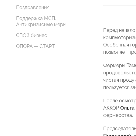
Поздравления
Поддержка МСП.
Антикризисные меры
Перед начало
СВОй бизнес
компьютеризи
Особенная го
ОПОРА — СТАРТ
позволяет пр
Фермеры Тамб
продовольств
чистая проду
пользуется з
После осмотр
АККОР
Ольга
фермерства.
Председатель
Передерий
п