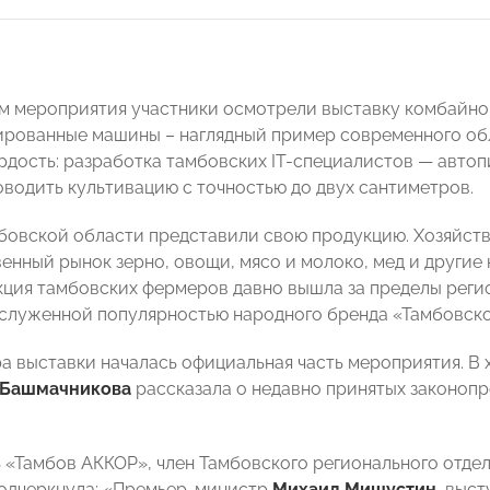
м мероприятия участники осмотрели выставку комбайно
рованные машины – наглядный пример современного обл
рдость: разработка тамбовских IT-специалистов — автоп
оводить культивацию с точностью до двух сантиметров.
овской области представили свою продукцию. Хозяйств
енный рынок зерно, овощи, мясо и молоко, мед и другие
кция тамбовских фермеров давно вышла за пределы регион
аслуженной популярностью народного бренда «Тамбовско
а выставки началась официальная часть мероприятия. В 
 Башмачникова
рассказала о недавно принятых законопр
 «Тамбов АККОР», член Тамбовского регионального от
одчеркнула: «Премьер-министр
Михаил Мишустин
, выст