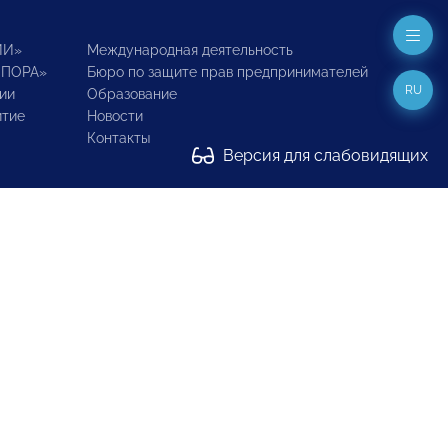
ИИ»
Международная деятельность
ОПОРА»
Бюро по защите прав предпринимателей
RU
ии
Образование
итие
Новости
Контакты
Версия для слабовидящих