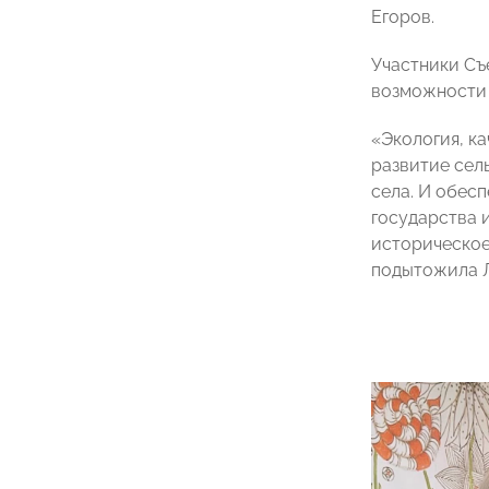
Егоров.
Участники Съ
возможности 
«Экология, к
развитие сел
села. И обес
государства и
историческое
подытожила Л