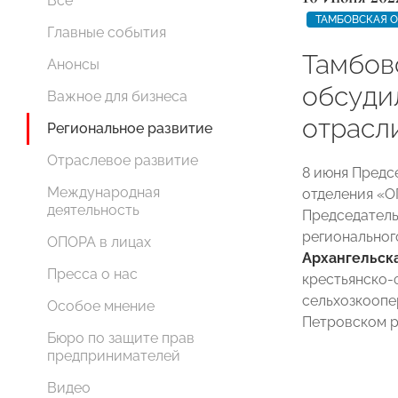
Все
ТАМБОВСКАЯ 
Главные события
Тамбов
Анонсы
обсуди
Важное для бизнеса
отрасл
Региональное развитие
Отраслевое развитие
8 июня Предс
Международная
отделения 
деятельность
Председатель
региональног
ОПОРА в лицах
Архангельск
Пресса о нас
крестьянско-
сельхозкоопе
Особое мнение
Петровском р
Бюро по защите прав
предпринимателей
Видео