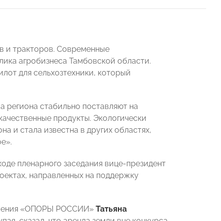
в и тракторов. Современные
ика агробизнеса Тамбовской области.
илот для сельхозтехники, который
а региона стабильно поставляют на
 качественные продукты. Экологически
а и стала известна в других областях,
е».
ходе пленарного заседания вице-президент
оектах, направленных на поддержку
деления «ОПОРЫ РОССИИ»
Татьяна
упая, сказал, что аренда земли вне конкурса