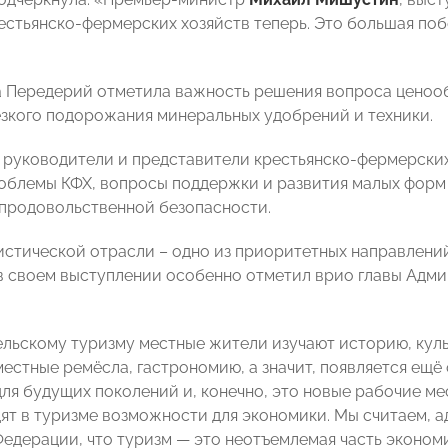
естьянско-фермерских хозяйств теперь. Это большая побед
а Передерий отметила важность решения вопроса ценооб
зкого подорожания минеральных удобрений и техники.
я руководители и представители крестьянско-фермерски
облемы КФХ, вопросы поддержки и развития малых форм 
продовольственной безопасности.
истической отрасли – одно из приоритетных направлени
в своем выступлении особенно отметил врио главы Адм
ельскому туризму местные жители изучают историю, куль
естные ремёсла, гастрономию, а значит, появляется ещё
я будущих поколений и, конечно, это новые рабочие мес
дят в туризме возможности для экономики. Мы считаем, 
едерации, что туризм — это неотъемлемая часть экономи