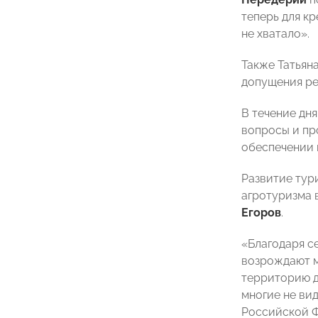
теперь для кр
не хватало».
Также Татьян
допущения ре
В течение дн
вопросы и пр
обеспечении 
Развитие тур
агротуризма 
Егоров
.
«Благодаря с
возрождают м
территорию дл
многие не ви
Российской Ф