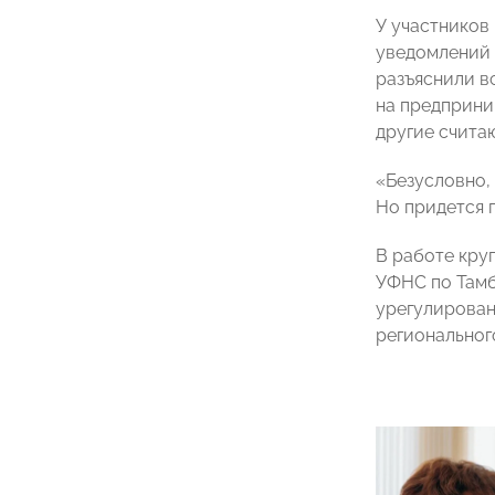
У участников
уведомлений 
разъяснили в
на предприни
другие считаю
«Безусловно,
Но придется п
В работе кру
УФНС по Там
урегулирован
региональног