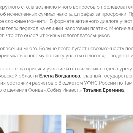
 круглого стола возникло много вопросов о последовате
об исчисленных суммах налога, штрафах за просрочки. 
се сложные моменты. В формате активного диалога участ
мателях переход на единый налоговый платеж. Многие в
т, что это облегчит жизнь налогоплательщиков.
 опасений много. Больше всего пугает невозможность по
ривыкать к новому порядку уплаты налогов», – подвела и
глого стола приняли участие и.о. начальника отдела уре
бовской области
Елена Богданова
, главный государств
ия состояния расчетов с бюджетом УФНС России по Та
о отделения Фонда «Собиз Инвест»
Татьяна Еремина
.