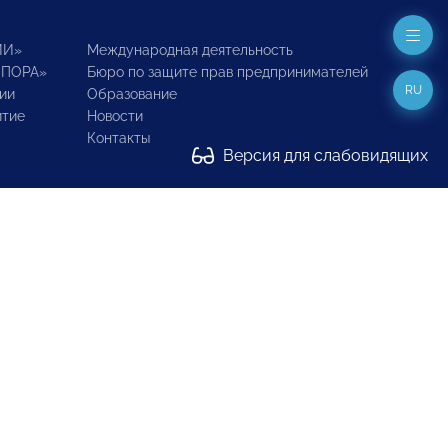
ИИ»
Международная деятельность
ОПОРА»
Бюро по защите прав предпринимателей
RU
ии
Образование
итие
Новости
Контакты
Версия для слабовидящих