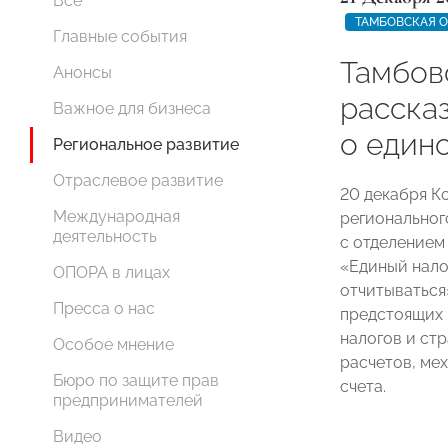
Все
ТАМБОВСКАЯ 
Главные события
Тамбо
Анонсы
расска
Важное для бизнеса
о един
Региональное развитие
Отраслевое развитие
20 декабря К
Международная
регионально
деятельность
с отделением
«Единый налог
ОПОРА в лицах
отчитываться
Пресса о нас
предстоящих 
налогов и ст
Особое мнение
расчетов, ме
Бюро по защите прав
счета.
предпринимателей
Видео