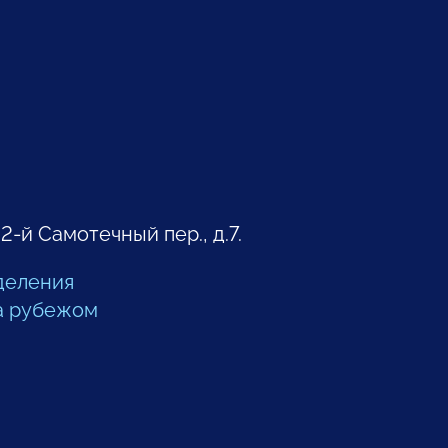
 2-й Самотечный пер., д.7.
деления
а рубежом