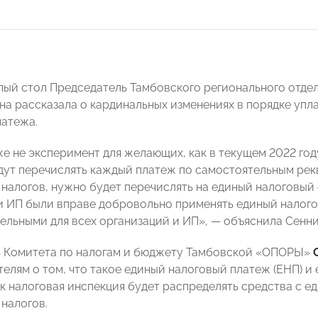
лый стол Председатель Тамбовского регионального от
Она рассказала о кардинальных изменениях в порядке упл
латежа.
же не эксперимент для желающих, как в текущем 2022 год
дут перечислять каждый платеж по самостоятельным рекв
 налогов, нужно будет перечислять на единый налоговый 
и ИП были вправе добровольно применять единый налогов
тельными для всех организаций и ИП», — объяснила Сенни
 Комитета по налогам и бюджету Тамбовской «ОПОРЫ»
елям о том, что такое единый налоговый платеж (ЕНП) и 
к налоговая инспекция будет распределять средства с ед
 налогов.