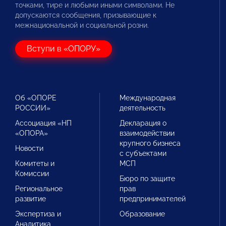
точками, тире и любыми иными символами. Не
допускаются сообщения, призывающие к
межнациональной и социальной розни.
Вступи в «ОПОРУ»
Об «ОПОРЕ
Международная
РОССИИ»
деятельность
Ассоциация «НП
Декларация о
«ОПОРА»
взаимодействии
крупного бизнеса
Новости
с субъектами
Комитеты и
МСП
Комиссии
Бюро по защите
Региональное
прав
развитие
предпринимателей
Экспертиза и
Образование
Аналитика