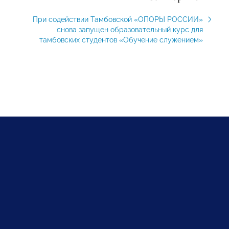
При содействии Тамбовской «ОПОРЫ РОССИИ»
снова запущен образовательный курс для
тамбовских студентов «Обучение служением»