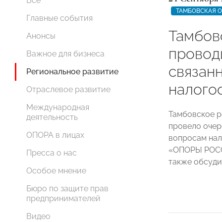
Все
ТАМБОВСКАЯ 
Главные события
Тамбо
Анонсы
провод
Важное для бизнеса
связан
Региональное развитие
налого
Отраслевое развитие
Международная
Тамбовское 
деятельность
провело очер
ОПОРА в лицах
вопросам нал
«ОПОРЫ РОСС
Пресса о нас
также обсуди
Особое мнение
Бюро по защите прав
предпринимателей
Видео