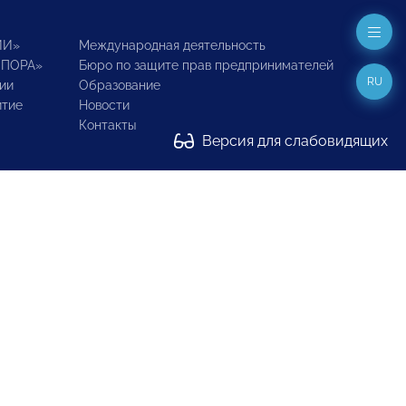
ИИ»
Международная деятельность
ОПОРА»
Бюро по защите прав предпринимателей
RU
ии
Образование
итие
Новости
Контакты
Версия для слабовидящих