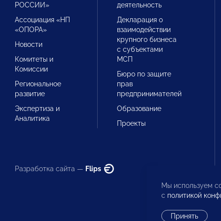
РОССИИ»
деятельность
Ассоциация «НП
Декларация о
«ОПОРА»
взаимодействии
крупного бизнеса
Новости
с субъектами
Комитеты и
МСП
Комиссии
Бюро по защите
Региональное
прав
развитие
предпринимателей
Экспертиза и
Образование
Аналитика
Проекты
Разработка сайта —
Flips
Мы используем co
с
политикой конф
Принять