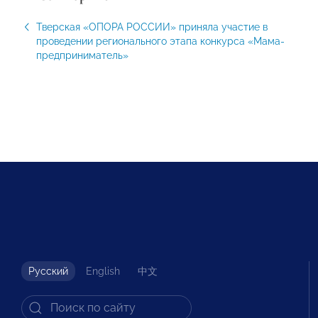
Тверская «ОПОРА РОССИИ» приняла участие в
проведении регионального этапа конкурса «Мама-
предприниматель»
Русский
English
中文