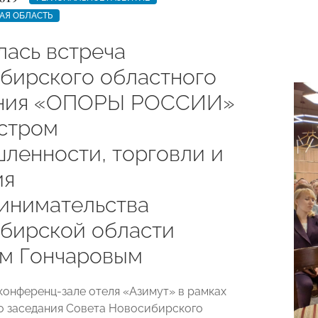
АЯ ОБЛАСТЬ
лась встреча
бирского областного
ения «ОПОРЫ РОССИИ»
стром
ленности, торговли и
ия
инимательства
бирской области
м Гончаровым
 конференц-зале отеля «Азимут» в рамках
 заседания Совета Новосибирского