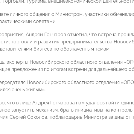
, торговли, туризма, внешнеэкономической деятельности
мате личного общения с Министром, участники обменяли
рактическими советами.
роприятия, Андрей Гончаров отметил, что встреча прош
ти, торговли и развития предпринимательства Новосиб
едставителями бизнеса по обозначенным темам.
дь, эксперты Новосибирского областного отделения «
щие предложения по итогам встречи для дальнейшего о
едседателя Новосибирского областного отделения «ОП
ился очень живым».
во, что в лице Андрея Гончарова нам удалось найти еди
вное запустить механизм, брать инициативы на контроль.
лючил Сергей Соколов, поблагодарив Министра за диалог