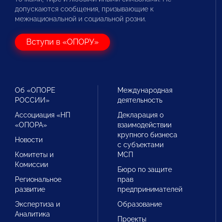
допускаются сообщения, призывающие к
межнациональной и социальной розни.
Вступи в «ОПОРУ»
Об «ОПОРЕ
Международная
РОССИИ»
деятельность
Ассоциация «НП
Декларация о
«ОПОРА»
взаимодействии
крупного бизнеса
Новости
с субъектами
Комитеты и
МСП
Комиссии
Бюро по защите
Региональное
прав
развитие
предпринимателей
Экспертиза и
Образование
Аналитика
Проекты