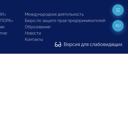
ИИ»
Международная деятельность
ОПОРА»
Бюро по защите прав предпринимателей
RU
ии
Образование
итие
Новости
Контакты
Версия для слабовидящих