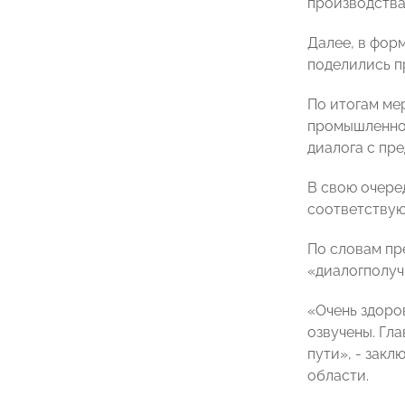
производства
Далее, в фор
поделились п
По итогам ме
промышленнос
диалога с пр
В свою очере
соответствую
По словам пр
«диалогполуч
«Очень здоро
озвучены. Гла
пути», - зак
области.