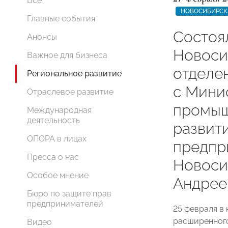
Все
НОВОСИБИРСК
Главные события
Состоя
Анонсы
Новоси
Важное для бизнеса
отдел
Региональное развитие
с Мини
Отраслевое развитие
промыш
Международная
деятельность
развит
ОПОРА в лицах
предпр
Пресса о нас
Новоси
Особое мнение
Андрее
Бюро по защите прав
предпринимателей
25 февраля в
расширенного
Видео