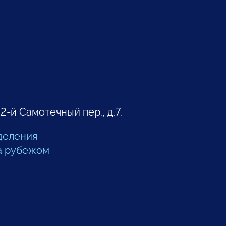
 2-й Самотечный пер., д.7.
деления
а рубежом