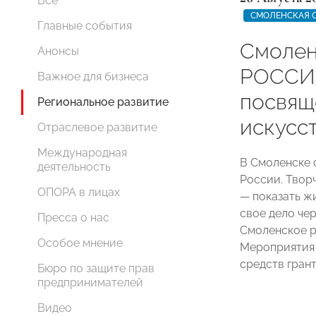
Все
СМОЛЕНСКАЯ 
Главные события
Смолен
Анонсы
РОССИИ
Важное для бизнеса
посвящ
Региональное развитие
искусст
Отраслевое развитие
Международная
В Смоленске 
деятельность
России. Твор
ОПОРА в лицах
— показать ж
свое дело че
Пресса о нас
Смоленское 
Особое мнение
Мероприятия
средств гран
Бюро по защите прав
предпринимателей
Видео