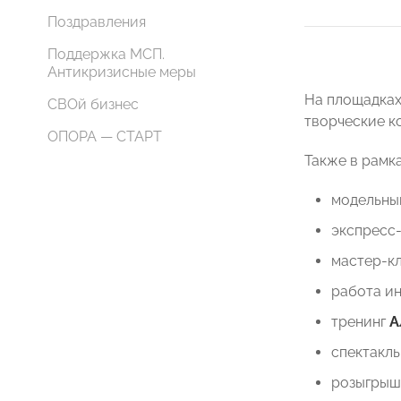
Поздравления
Поддержка МСП.
Антикризисные меры
На площадках
СВОй бизнес
творческие ко
ОПОРА — СТАРТ
Также в рамк
модельный
экспресс
мастер-кл
работа и
тренинг
А
спектакл
розыгрыш