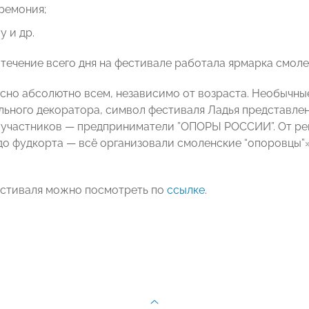
ремония;
 и др.
в течение всего дня на фестивале работала ярмарка смол
сно абсолютно всем, независимо от возраста. Необычны
ьного декоратора, символ фестиваля Ладья представлена
участников — предприниматели ”ОПОРЫ РОССИИ”. От рем
до фудкорта — всё организовали смоленские “опоровцы”
стиваля можно посмотреть по
ссылке
.