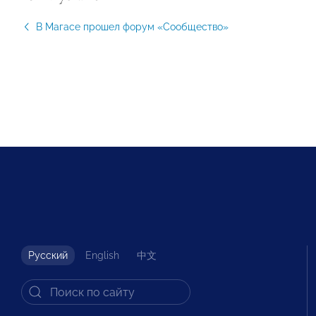
В Магасе прошел форум «Сообщество»
Русский
English
中文