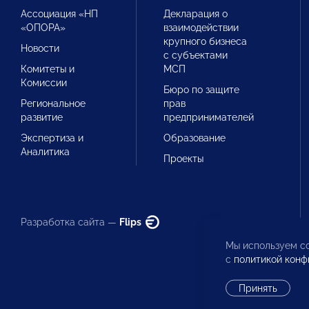
Ассоциация «НП
Декларация о
«ОПОРА»
взаимодействии
крупного бизнеса
Новости
с субъектами
Комитеты и
МСП
Комиссии
Бюро по защите
Региональное
прав
развитие
предпринимателей
Экспертиза и
Образование
Аналитика
Проекты
Разработка сайта —
Flips
Мы используем co
с
политикой конф
Принять