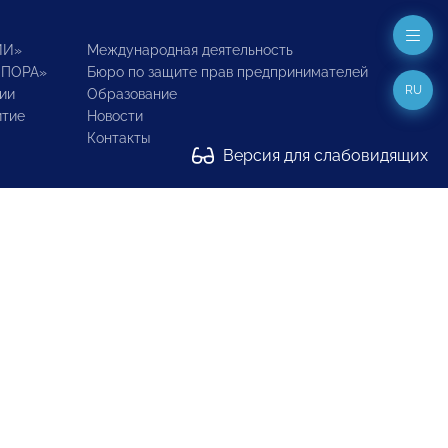
ИИ»
Международная деятельность
ОПОРА»
Бюро по защите прав предпринимателей
RU
ии
Образование
итие
Новости
Контакты
Версия для слабовидящих