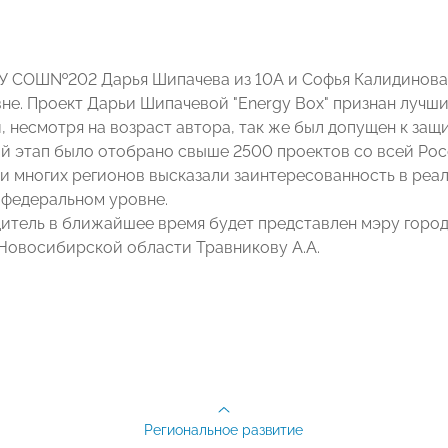
 СОШ№202 Дарья Шипачева из 10А и Софья Калидинова 
не. Проект Дарьи Шипачевой "Energy Box" признан лучшим
, несмотря на возраст автора, так же был допущен к защ
ый этап было отобрано свыше 2500 проектов со всей Рос
и многих регионов высказали заинтересованность в реа
 федеральном уровне.
итель в ближайшее время будет представлен мэру город
Новосибирской области Травникову А.А.
Региональное развитие