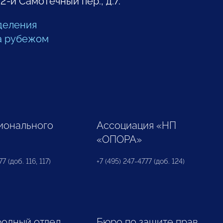
 2-й Самотечный пер., д.7.
деления
а рубежом
ионального
Ассоциация «НП
«ОПОРА»
7 (доб. 116, 117)
+7 (495) 247-4777 (доб. 124)
одный отдел
Бюро по защите прав