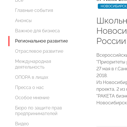
Все
НОВОСИБИРСК
Главные события
Школьн
Анонсы
Новоси
Важное для бизнеса
России
Региональное развитие
Отраслевое развитие
Всероссийск
Международная
"Приоритеты 
деятельность
27 мая в г.С
2018.
ОПОРА в лицах
Из Новосибир
Пресса о нас
проекта, 2 и
"РАКЕТА бизн
Особое мнение
Новосибирско
Бюро по защите прав
предпринимателей
Видео