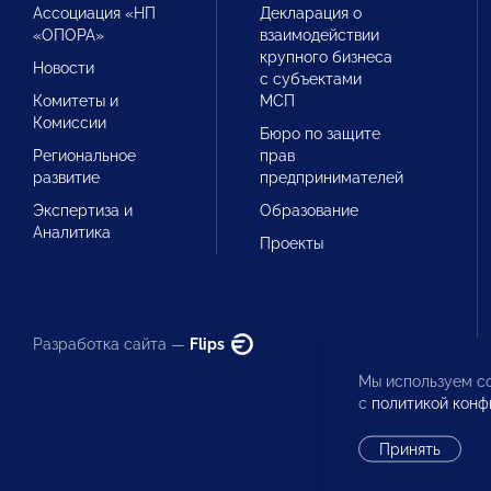
Ассоциация «НП
Декларация о
«ОПОРА»
взаимодействии
крупного бизнеса
Новости
с субъектами
Комитеты и
МСП
Комиссии
Бюро по защите
Региональное
прав
развитие
предпринимателей
Экспертиза и
Образование
Аналитика
Проекты
Разработка сайта —
Flips
Мы используем co
с
политикой конф
Принять