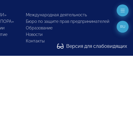
ИИ»
Международная деятельность
ОПОРА»
Бюро по защите прав предпринимателей
RU
ии
Образование
итие
Новости
Контакты
Версия для слабовидящих