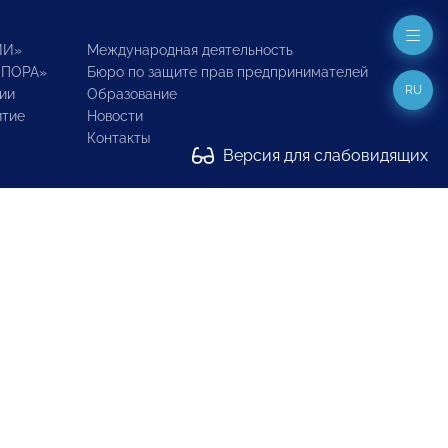
ИИ»
Международная деятельность
ОПОРА»
Бюро по защите прав предпринимателей
RU
ии
Образование
итие
Новости
Контакты
Версия для слабовидящих