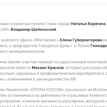
нным словом выступили Глава города
Наталья Корягина
ССИИ»
Владимир Щебельский
.
 шуйского офиса «Мой бизнес»
Елена Губернаторова
ра
еса, а председатель Городской Думы г. о. Кохма
Геннади
ия с муниципалитетами.
рече принял участие главный государственный налоговый
новской области
Михаил Краснов
, который рассказал о
трольно-надзорных и профилактических мероприятий в 
зи с изменениями в законодательстве РФ.
иях Ивановской «ОПОРЫ РОССИИ» рассказала ее Испол
бно остановилась на деятельности отраслевых Комитето
роприятия, отметила значимость регулярных экскурсий 
илейный 20-ый год работы отделения, а также объяснила,