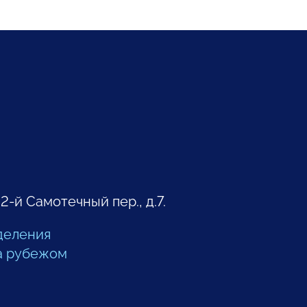
 2-й Самотечный пер., д.7.
деления
а рубежом