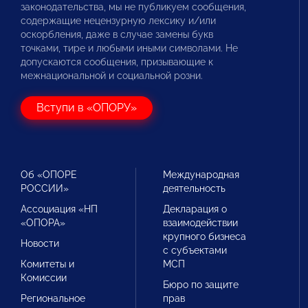
законодательства, мы не публикуем сообщения,
содержащие нецензурную лексику и/или
оскорбления, даже в случае замены букв
точками, тире и любыми иными символами. Не
допускаются сообщения, призывающие к
межнациональной и социальной розни.
Вступи в «ОПОРУ»
Об «ОПОРЕ
Международная
РОССИИ»
деятельность
Ассоциация «НП
Декларация о
«ОПОРА»
взаимодействии
крупного бизнеса
Новости
с субъектами
Комитеты и
МСП
Комиссии
Бюро по защите
Региональное
прав