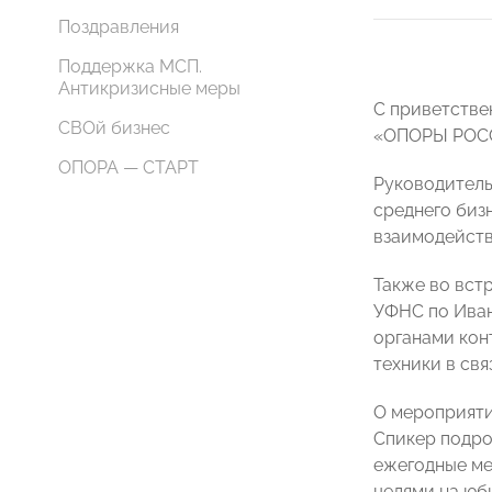
Поздравления
Поддержка МСП.
Антикризисные меры
С приветстве
СВОй бизнес
«ОПОРЫ РО
ОПОРА — СТАРТ
Руководитель
среднего бизн
взаимодейств
Также во вст
УФНС по Ива
органами кон
техники в свя
О мероприят
Спикер подро
ежегодные ме
целями на юб