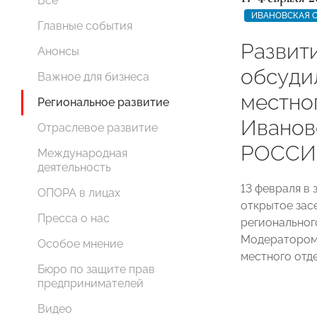
Все
ИВАНОВСКАЯ 
Главные события
Развит
Анонсы
обсуди
Важное для бизнеса
местно
Региональное развитие
Ивано
Отраслевое развитие
РОССИИ
Международная
деятельность
13 февраля в
ОПОРА в лицах
открытое зас
Пресса о нас
региональног
Модератором
Особое мнение
местного отд
Бюро по защите прав
предпринимателей
Видео