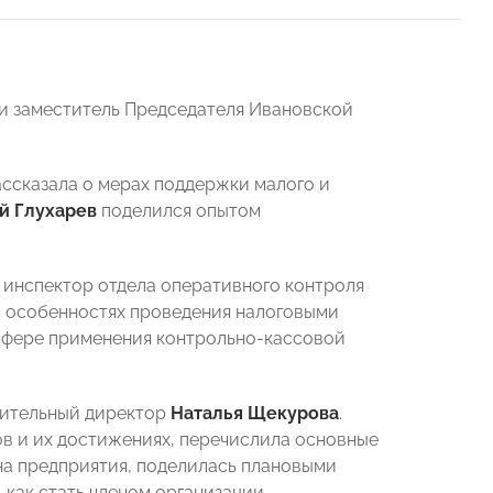
и заместитель Председателя Ивановской
ссказала о мерах поддержки малого и
й Глухарев
поделился опытом
 инспектор отдела оперативного контроля
б особенностях проведения налоговыми
сфере применения контрольно-кассовой
нительный директор
Наталья Щекурова
.
в и их достижениях, перечислила основные
на предприятия, поделилась плановыми
 как стать членом организации.