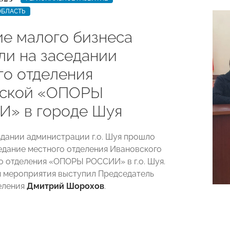
ОБЛАСТЬ
ие малого бизнеса
ли на заседании
го отделения
вской «ОПОРЫ
» в городе Шуя
 здании администрации г.о. Шуя прошло
едание местного отделения Ивановского
о отделения «ОПОРЫ РОССИИ» в г.о. Шуя.
 мероприятия выступил Председатель
еления
Дмитрий Шорохов
.