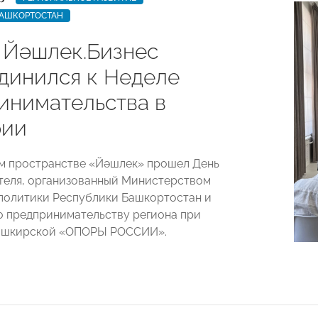
БАШКОРТОСТАН
 Йәшлек.Бизнес
динился к Неделе
инимательства в
рии
м пространстве «Йәшлек» прошел День
еля, организованный Министерством
политики Республики Башкортостан и
о предпринимательству региона при
ашкирской «ОПОРЫ РОССИИ».