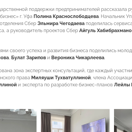
дарственной поддержки предпринимателей рассказала р
бизнес» г. Уфа
Полина Краснослободцева
. Начальник У
 отделения Сбер
Эльмира Чегодаева
поделилась сервиса
са, а руководитель проектов Сбер
Айгуль Хабибрахмано
ями своего успеха и развития бизнеса поделились мол
мова
,
Булат Зарипов
и
Вероника Чикарлеева
.
ована зона экспертных консультаций, где каждый участн
нского права
Миляуши Тухватуллиной
, члена Ассоциац
ллиной
и эксперта по разработке бизнес-планов
Лейлы 