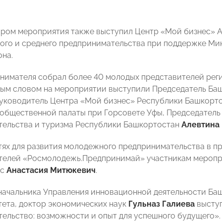
ром мероприятия также выступил Центр «Мой бизнес» А
ого и среднего предпринимательства при поддержке Ми
она.
нимателя собрал более 40 молодых представителей рег
ным словом на мероприятии выступили Председатель 
руководитель Центра «Мой бизнес» Республики Башкорт
бщественной палаты при Горсовете Уфы, Председатель
ельства и туризма Республики Башкортостан
Алевтина
ях для развития молодежного предпринимательства в п
елей «Росмолодежь.Предпринимай» участникам меропри
ес
Анастасия Митюкевич
.
начальника Управления инновационной деятельности Ба
ета, доктор экономических наук
Гульназ Галиева
выступ
ельство: возможности и опыт для успешного будущего».