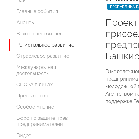
Все
РЕСПУБЛИКА 
Главные события
Проект
Анонсы
присое
Важное для бизнеса
предпр
Региональное развитие
Башки
Отраслевое развитие
Международная
В молодежно
деятельность
предпринимат
ОПОРА в лицах
молодежной 
Агентством п
Пресса о нас
поддержке Б
Особое мнение
Бюро по защите прав
предпринимателей
Видео