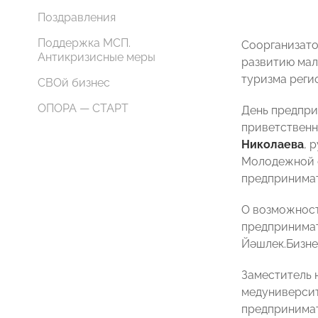
Поздравления
Поддержка МСП.
Соорганизато
Антикризисные меры
развитию мал
туризма реги
СВОй бизнес
ОПОРА — СТАРТ
День предпри
приветствен
Николаева
, 
Молодежной о
предпринимат
О возможност
предпринимат
Йәшлек.Бизн
Заместитель 
медуниверсит
предпринимат