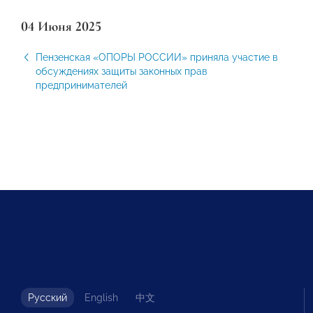
04 Июня 2025
Пензенская «ОПОРЫ РОССИИ» приняла участие в
обсуждениях защиты законных прав
предпринимателей
Русский
English
中文