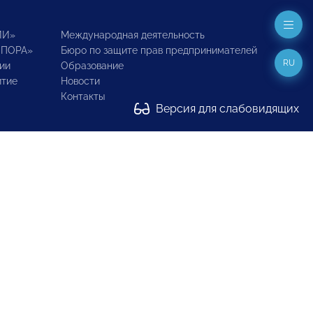
ИИ»
Международная деятельность
ОПОРА»
Бюро по защите прав предпринимателей
RU
ии
Образование
итие
Новости
Контакты
Версия для слабовидящих