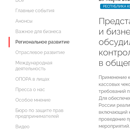
Все
РЕСПУБЛИКА 
Главные события
Предст
Анонсы
и бизн
Важное для бизнеса
обсуди
Региональное развитие
контро
Отраслевое развитие
в обще
Международная
деятельность
Применение к
ОПОРА в лицах
кассовых чек
Пресса о нас
требований п
Для обеспече
Особое мнение
России реали
Бюро по защите прав
включающий к
предпринимателей
проведение п
мероприятий. 
Видео