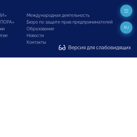
ИИ»
Международная деятельность
ОПОРА»
Бюро по защите прав предпринимателей
RU
ии
Образование
итие
Новости
Контакты
Версия для слабовидящих