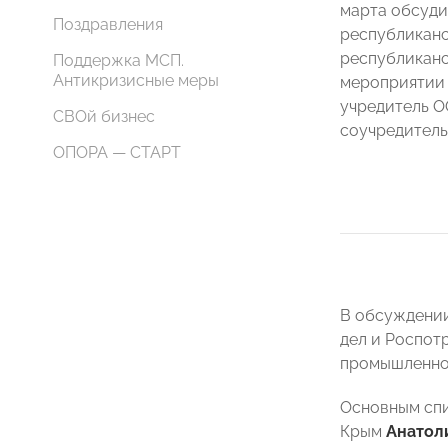
марта обсуди
Поздравления
республиканс
республикан
Поддержка МСП.
Антикризисные меры
мероприятии 
учредитель 
СВОй бизнес
соучредитель
ОПОРА — СТАРТ
В обсуждении
дел и Роспот
промышленной
Основным спи
Крым
Анатол