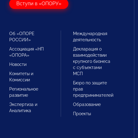
Вступи в «ОПОРУ»
Об «ОПОРЕ
Международная
РОССИИ»
деятельность
Ассоциация «НП
Декларация о
«ОПОРА»
взаимодействии
крупного бизнеса
Новости
с субъектами
Комитеты и
МСП
Комиссии
Бюро по защите
Региональное
прав
развитие
предпринимателей
Экспертиза и
Образование
Аналитика
Проекты