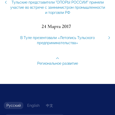
Тульские представители "ОПОРЫ РОССИИ" приняли
участие во встрече с замминистром промышленности
и торговли РФ
24 Марта 2017
В Туле презентовали «Летопись Тульского
предпринимательства»
Региональное развитие
Русский
English
中文