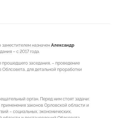
го заместителем назначен
Александр
ния – с 2017 года.
е прошедшего заседания, – проведение
о Облсовета, для детальной проработки
щательный орган. Перед ним стоят задачи:
 применения законов Орловской области и
вий – социальных, экономических,
й области и постановлений Облсовета.