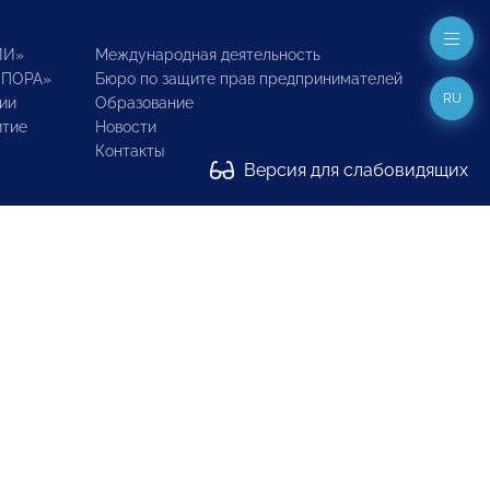
ИИ»
Международная деятельность
ОПОРА»
Бюро по защите прав предпринимателей
RU
ии
Образование
итие
Новости
Контакты
Версия для слабовидящих