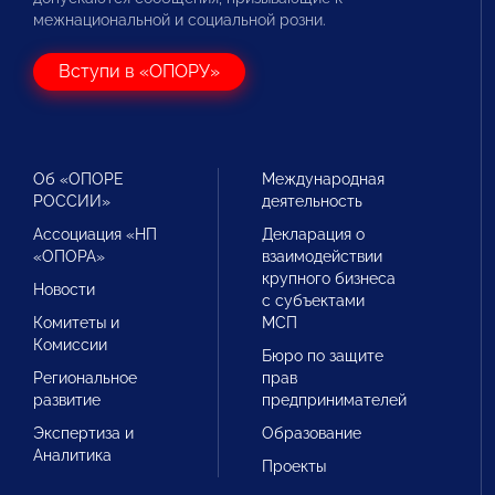
межнациональной и социальной розни.
Вступи в «ОПОРУ»
Об «ОПОРЕ
Международная
РОССИИ»
деятельность
Ассоциация «НП
Декларация о
«ОПОРА»
взаимодействии
крупного бизнеса
Новости
с субъектами
Комитеты и
МСП
Комиссии
Бюро по защите
Региональное
прав
развитие
предпринимателей
Экспертиза и
Образование
Аналитика
Проекты