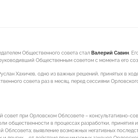
дателем Общественного совета стал
Валерий Савин
. Е
уководивший Общественным советом с момента его созда
Руслан Хахичев, одно из важных решений, принятых в ход
твенного совета раз в месяц, перед сессиями Орловског
 совет при Орловском Облсовете – консультативно-сове
ли общественности в процессах разработки, принятия и
й Облсовета; выявление возможных негативных последст
х и других – от действия принимаемых законов Орловско