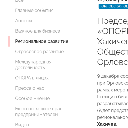
Все
ОРЛОВСКАЯ О
Главные события
Предсе
Анонсы
«ОПОР
Важное для бизнеса
Хахиче
Региональное развитие
Общест
Отраслевое развитие
Орловс
Международная
деятельность
9 декабря со
ОПОРА в лицах
при Орловско
Пресса о нас
рамках мероп
Позицию биз
Особое мнение
разрабатывае
Бюро по защите прав
будет предст
предпринимателей
регионально
Хахичев
.
Видео