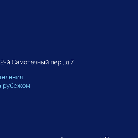
 2-й Самотечный пер., д.7.
деления
а рубежом