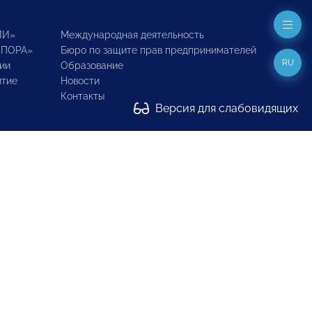
ИИ»
Международная деятельность
ОПОРА»
Бюро по защите прав предпринимателей
RU
ии
Образование
итие
Новости
Контакты
Версия для слабовидящих