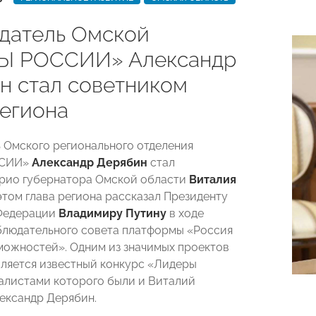
датель Омской
Ы РОССИИ» Александр
н стал советником
региона
 Омского регионального отделения
ССИИ»
Александр Дерябин
стал
рио губернатора Омской области
Виталия
 этом глава региона рассказал Президенту
Федерации
Владимиру Путину
в ходе
блюдательного совета платформы «Россия
можностей». Одним из значимых проектов
ляется известный конкурс «Лидеры
алистами которого были и Виталий
лександр Дерябин.