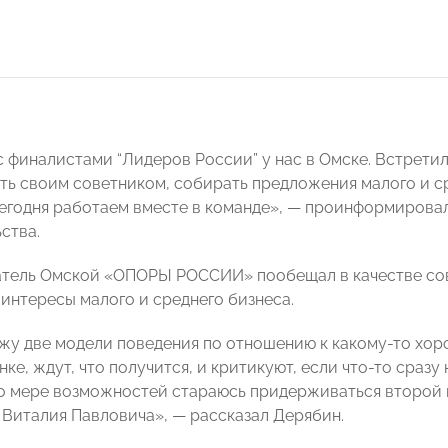
с финалистами “Лидеров России” у нас в Омске. Встрети
ть своим советником, собирать предложения малого и с
Сегодня работаем вместе в команде», — проинформировал
ства.
тель Омской «ОПОРЫ РОССИИ» пообещал в качестве сов
 интересы малого и среднего бизнеса.
жу две модели поведения по отношению к какому-то хор
нке, ждут, что получится, и критикуют, если что-то сразу
по мере возможностей стараюсь придерживаться второй 
Виталия Павловича», — рассказал Дерябин.