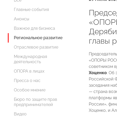
Все
Главные события
Предсе
Анонсы
«ОПОР
Важное для бизнеса
Деряби
Региональное развитие
главы 
Отраслевое развитие
Председатель
Международная
«ОПОРЫ РО
деятельность
советником в
ОПОРА в лицах
Хоценко
. Об
Российской 
Пресса о нас
заседания на
Особое мнение
— страна воз
платформы яв
Бюро по защите прав
России», фин
предпринимателей
Хоценко, и А
Видео