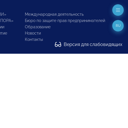
ИИ»
Международная деятельность
ОПОРА»
Бюро по защите прав предпринимателей
RU
ии
Образование
итие
Новости
Контакты
Версия для слабовидящих