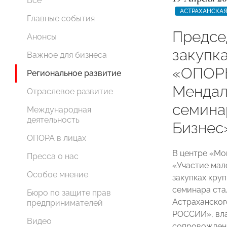
Все
АСТРАХАНСКАЯ
Главные события
Предсе
Анонсы
закупк
Важное для бизнеса
«ОПОР
Региональное развитие
Мендал
Отраслевое развитие
семина
Международная
деятельность
Бизнес
ОПОРА в лицах
В центре «Мо
Пресса о нас
«Участие мал
Особое мнение
закупках кру
семинара ста
Бюро по защите прав
Астраханског
предпринимателей
РОССИИ», вла
Видео
сопровождени