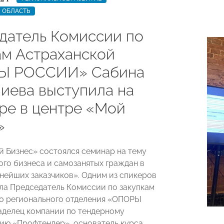
 ОБЛАСТЬ
датель Комиссии по
ам Астраханской
Ы РОССИИ» Сабина
иева выступила на
ре в центре «Мой
»
й Бизнес» состоялся семинар на тему
ого бизнеса и самозанятых граждан в
пнейших заказчиков». Одним из спикеров
ла Председатель Комиссии по закупкам
о регионального отделения «ОПОРЫ
делец компании по тендерному
ю «Профтендер», основатель курса