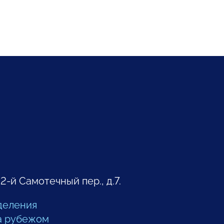
 2-й Самотечный пер., д.7.
деления
а рубежом