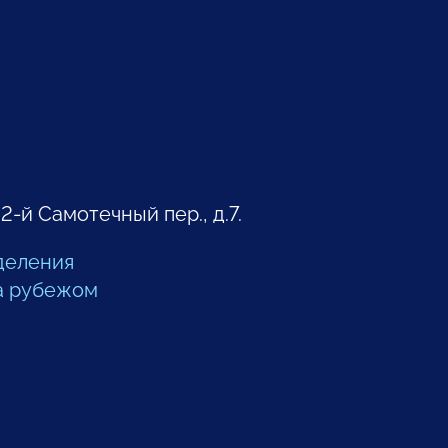
 2-й Самотечный пер., д.7.
деления
а рубежом