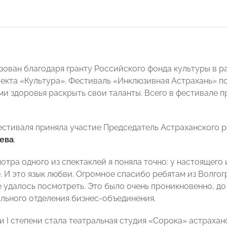
зован благодаря гранту Российского фонда культуры в р
екта «Культура». Фестиваль «Инклюзивная Астрахань» п
и здоровья раскрыть свои таланты. Всего в фестивале п
естиваля приняла участие Председатель Астраханского
ева
.
тра одного из спектаклей я поняла точно: у настоящего 
. И это язык любви. Огромное спасибо ребятам из Волгог
е удалось посмотреть. Это было очень проникновенно, д
ального отделения бизнес-объединения.
 I степени стала театральная студия «Сорока» астраха