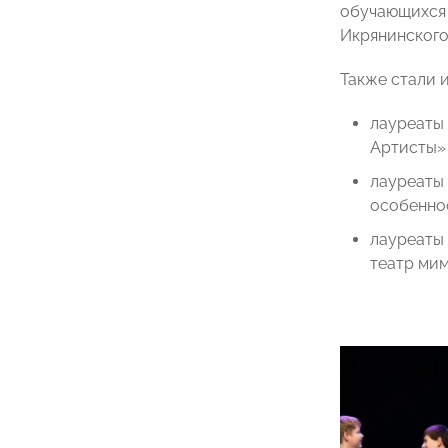
обучающихся 
Икрянинского
Также стали и
лауреаты
Артисты» (
лауреаты
особеннос
лауреаты 
театр мим