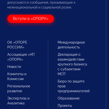
допускаются сообщения, призывающие к
межнациональной и социальной розни.
Вступи в «ОПОРУ»
Об «ОПОРЕ
Международная
РОССИИ»
деятельность
Ассоциация «НП
Декларация о
«ОПОРА»
взаимодействии
крупного бизнеса
Новости
с субъектами
Комитеты и
МСП
Комиссии
Бюро по защите
Региональное
прав
развитие
предпринимателей
Экспертиза и
Образование
Аналитика
Проекты