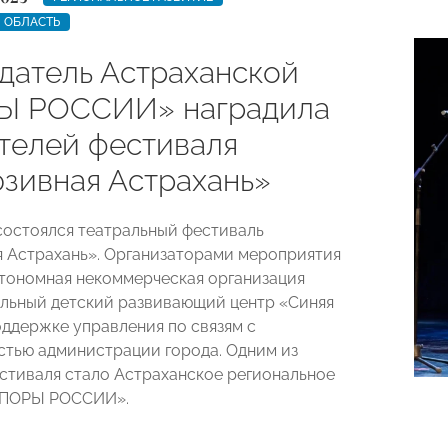
 ОБЛАСТЬ
датель Астраханской
Ы РОССИИ» наградила
телей фестиваля
зивная Астрахань»
состоялся театральный фестиваль
 Астрахань». Организаторами мероприятия
тономная некоммерческая организация
льный детский развивающий центр «Синяя
оддержке управления по связям с
тью администрации города. Одним из
стиваля стало Астраханское региональное
ОПОРЫ РОССИИ».