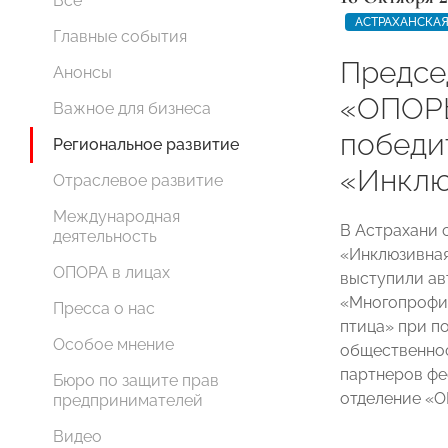
Все
АСТРАХАНСКАЯ
Главные события
Предсе
Анонсы
«ОПОР
Важное для бизнеса
победи
Региональное развитие
«Инклю
Отраслевое развитие
Международная
В Астрахани 
деятельность
«Инклюзивная
ОПОРА в лицах
выступили ав
«Многопрофи
Пресса о нас
птица» при п
Особое мнение
общественнос
партнеров фе
Бюро по защите прав
отделение «
предпринимателей
Видео