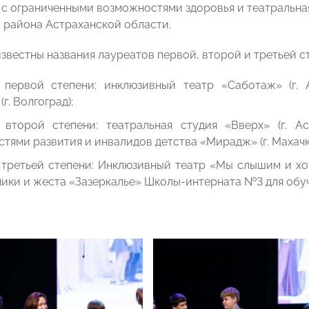
с ограниченными возможностями здоровья и театральна
 района Астраханской области.
звестны названия лауреатов первой, второй и третьей ст
 первой степени: инклюзивный театр «Саботаж» (г. 
г. Волгоград);
 второй степени: театральная студия «Вверх» (г. А
тями развития и инвалидов детства «Мирадж» (г. Махачк
третьей степени: Инклюзивный театр «Мы слышим и хоти
ики и жеста «Зазеркалье» Школы-интерната №3 для обуча