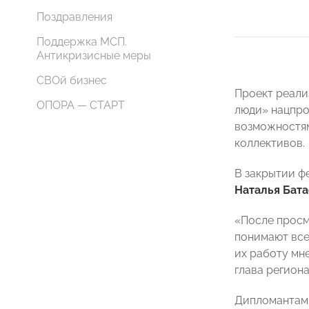
Поздравления
Поддержка МСП.
Антикризисные меры
СВОй бизнес
Проект реали
ОПОРА — СТАРТ
люди» нацпро
возможностям
коллективов.
В закрытии ф
Наталья Бата
«После просмо
понимают все
их работу мн
глава регион
Дипломантами