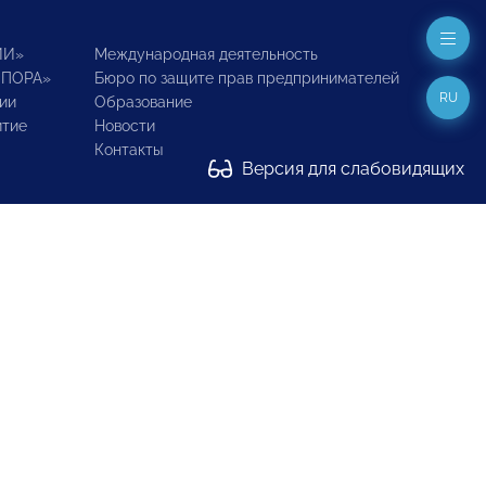
ИИ»
Международная деятельность
ОПОРА»
Бюро по защите прав предпринимателей
RU
ии
Образование
итие
Новости
Контакты
Версия для слабовидящих