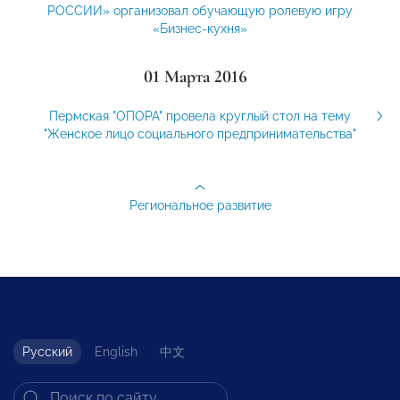
РОССИИ» организовал обучающую ролевую игру
«Бизнес-кухня»
01 Марта 2016
Пермская "ОПОРА" провела круглый стол на тему
"Женское лицо социального предпринимательства"
Региональное развитие
Русский
English
中文