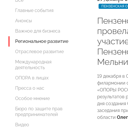
Все
ПЕНЗЕНСКАЯ О
Главные события
Пензен
Анонсы
провел
Важное для бизнеса
участи
Региональное развитие
Пензен
Отраслевое развитие
Мельни
Международная
деятельность
19 декабря в
ОПОРА в лицах
филармонии с
Пресса о нас
«ОПОРЫ РОСС
результатов 
Особое мнение
дня создания
Бюро по защите прав
заседания пр
предпринимателей
области
Олег
Видео