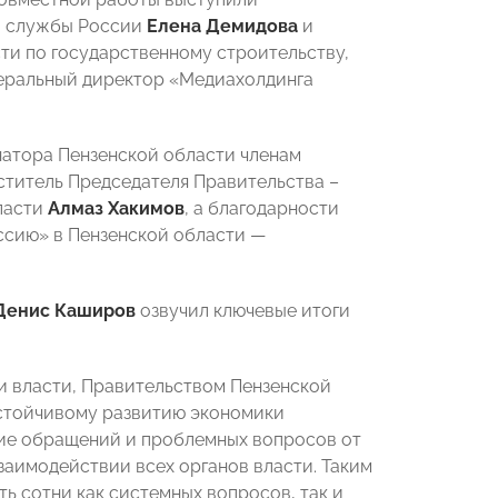
й службы России
Елена Демидова
и
ти по государственному строительству,
еральный директор «Медиахолдинга
атора Пензенской области членам
титель Председателя Правительства –
ласти
Алмаз Хакимов
, а благодарности
сию» в Пензенской области —
Денис Каширов
озвучил ключевые итоги
ми власти, Правительством Пензенской
устойчивому развитию экономики
ние обращений и проблемных вопросов от
заимодействии всех органов власти. Таким
ь сотни как системных вопросов, так и