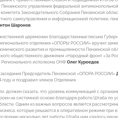
 Пензенского управления федеральной антимонопольно
 комитета Законодательного Собрания Пензенской облас
тного самоуправления и информационной политике, ген
нтон Шаронов
.
жественной церемонии благодарственные письма Губерн
регионального отделения «ОПОРЫ РОССИИ» вручил замес
омического развития и промышленности Пензенской об
ого общественного движения «Народный фронт «За Рос
ь Регионального исполкома ОНФ
Олег Куроедов
.
 заседания Председатель Пензенской «ОПОРА РОССИИ»
 году и поздравил членов Отделения.
ги, должен сказать, что уровень коммуникаций с органа
роен на системной основе благодаря работе Штаба по 
бласти. Одним из важных вопросов является рассмотре
бизнеса, которые решаются в оперативном режиме при в
последние несколько лет работы Штаба нам удалось решит