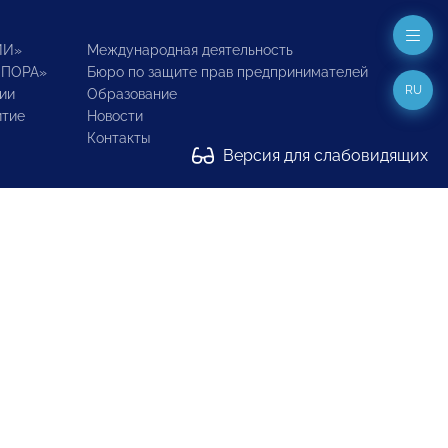
ИИ»
Международная деятельность
ОПОРА»
Бюро по защите прав предпринимателей
RU
ии
Образование
итие
Новости
Контакты
Версия для слабовидящих