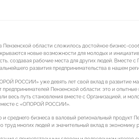
 в Пензенской области сложилось достойное бизнес-со
Открываются новые возможности для молодых и инициативн
сть, создавая рабочие места для других людей. Вместе
дальнейшего развития предпринимательства в нашем реги
ОРОЙ РОССИИ» уже девять лет свой вклад в развитие ма
т предпринимателей Пензенской области: это и опытные 
ли весь путь становления вместе с Организацией, и мо
 вместе с «ОПОРОЙ РОССИИ».
о и среднего бизнеса в валовый региональный продукт П
то труд многих людей и значительный вклад в экономику 
едания с приветственным словом и подведением итогов 