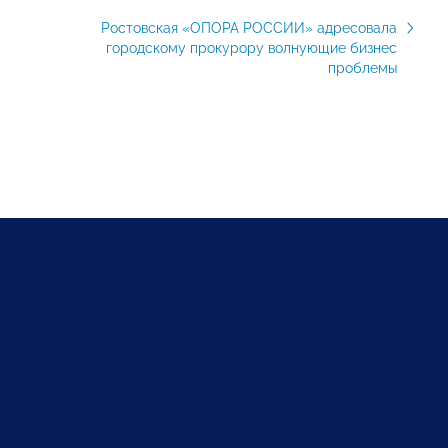
Ростовская «ОПОРА РОССИИ» адресовала
городскому прокурору волнующие бизнес
проблемы