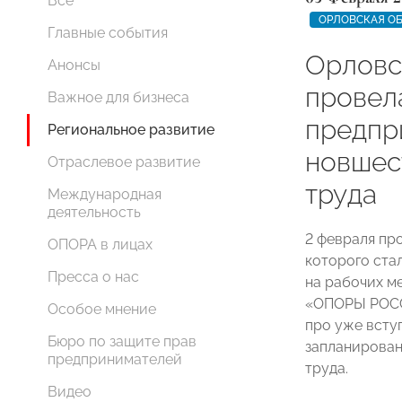
Все
ОРЛОВСКАЯ О
Главные события
Орлов
Анонсы
провел
Важное для бизнеса
предпр
Региональное развитие
новшес
Отраслевое развитие
труда
Международная
деятельность
2 февраля пр
ОПОРА в лицах
которого ста
Пресса о нас
на рабочих м
«ОПОРЫ РОСС
Особое мнение
про уже вступ
Бюро по защите прав
запланирован
предпринимателей
труда.
Видео