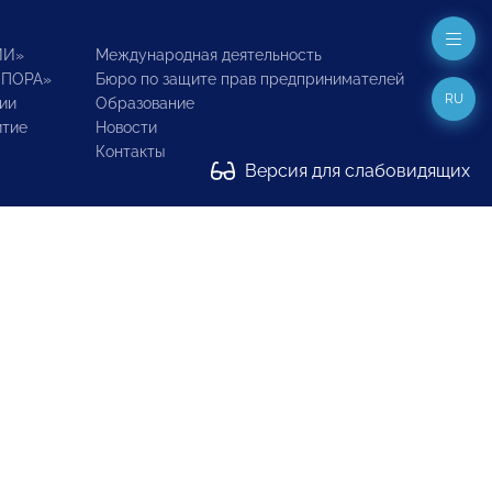
ИИ»
Международная деятельность
ОПОРА»
Бюро по защите прав предпринимателей
RU
ии
Образование
итие
Новости
Контакты
Версия для слабовидящих