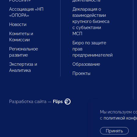
Ассоциация «НП
Декларация о
«ОПОРА»
взаимодействии
крупного бизнеса
Новости
с субъектами
Комитеты и
МСП
Комиссии
Бюро по защите
Региональное
прав
развитие
предпринимателей
Экспертиза и
Образование
Аналитика
Проекты
Разработка сайта —
Flips
Мы используем co
с
политикой конф
Принять