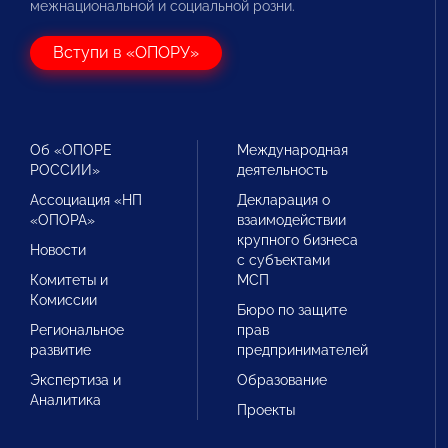
межнациональной и социальной розни.
Вступи в «ОПОРУ»
Об «ОПОРЕ
Международная
РОССИИ»
деятельность
Ассоциация «НП
Декларация о
«ОПОРА»
взаимодействии
крупного бизнеса
Новости
с субъектами
Комитеты и
МСП
Комиссии
Бюро по защите
Региональное
прав
развитие
предпринимателей
Экспертиза и
Образование
Аналитика
Проекты