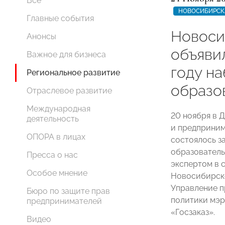
Все
НОВОСИБИРСК
Главные события
Новоси
Анонсы
объяви
Важное для бизнеса
году на
Региональное развитие
образо
Отраслевое развитие
Международная
20 ноября в 
деятельность
и предприним
ОПОРА в лицах
состоялось з
образователь
Пресса о нас
экспертом в 
Особое мнение
Новосибирск
Управление п
Бюро по защите прав
политики мэ
предпринимателей
«Госзаказ».
Видео