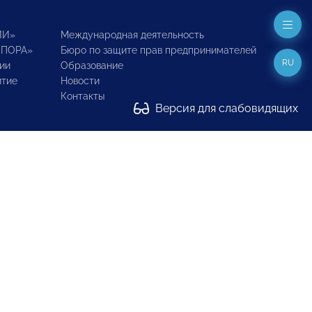
ИИ»
Международная деятельность
ОПОРА»
Бюро по защите прав предпринимателей
RU
ии
Образование
итие
Новости
Контакты
Версия для слабовидящих