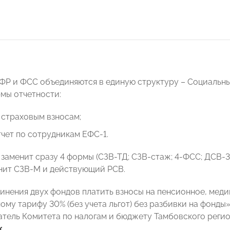
ПФР и ФСС объединяются в единую структуру – Социальны
рмы отчетности:
 страховым взносам;
чет по сотрудникам ЕФС-1.
 заменит сразу 4 формы (СЗВ-ТД; СЗВ-стаж; 4-ФСС; ДСВ-3
нит СЗВ-М и действующий РСВ.
инения двух фондов платить взносы на пенсионное, мед
ному тарифу 30% (без учета льгот) без разбивки на фонд
атель Комитета по налогам и бюджету Тамбовского рег
к
.