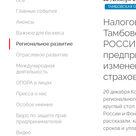
Все
ТАМБОВСКАЯ 
Главные события
Налого
Анонсы
Тамбо
Важное для бизнеса
РОССИИ
Региональное развитие
предпр
Отраслевое развитие
измене
Международная
деятельность
страхо
ОПОРА в лицах
20 декабря К
Пресса о нас
регионально
Особое мнение
круглый стол
России и Фон
Бюро по защите прав
рассказали, 
предпринимателей
сроков и упл
Видео