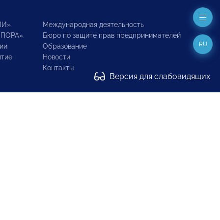
ИИ»
Международная деятельность
ОПОРА»
Бюро по защите прав предпринимателей
RU
ии
Образование
итие
Новости
Контакты
Версия для слабовидящих