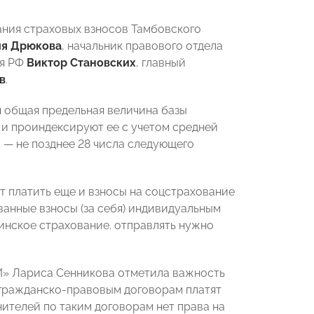
ния страховых взносов Тамбовского
ия Дрюкова
, начальник правового отдела
ия РФ
Виктор Становских
, главный
в
.
я общая предельная величина базы
в и проиндексируют ее с учетом средней
 — не позднее 28 числа следующего
ет платить еще и взносы на соцстрахование
ванные взносы (за себя) индивидуальным
инское страхование. отправлять нужно
» Лариса Сенникова отметила важность
о гражданско-правовым договорам платят
ителей по таким договорам нет права на