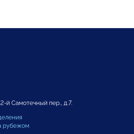
 2-й Самотечный пер., д.7.
деления
а рубежом