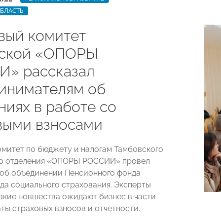
ОБЛАСТЬ
вый комитет
вской «ОПОРЫ
» рассказал
инимателям об
ниях в работе со
выми взносами
омитет по бюджету и налогам Тамбовского
го отделения «ОПОРЫ РОССИИ» провел
 об объединении Пенсионного фонда
да социального страхования. Эксперты
какие новшества ожидают бизнес в части
аты страховых взносов и отчетности.