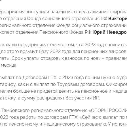
роприятия выступили начальник отдела администрирова
о отделения Фонда социального страхования РФ
Виктор
регионального отделения Фонда социального страхован
ксперт отделения Пенсионного Фонда РФ
Юрий Неведро
сказали предпринимателям о том, что 2023 года появитс
Для этого возьмут базу 2022 года для пенсионных взносо
латы. Срок уплаты страховых взносов по новым правилам
 месяца.
 выплат по Договорам ГПХ, с 2023 года по ним нужно буд
 тарифу, как и с выплат по Трудовым договорам. Фиксиро
елям больше не придется делить на пенсионное и медиц
атежку, а сумму распределят без участия ИП.
 Тамбовского регионального отделения «ОПОРЫ РОССИИ
2023 года работы по договорам ГПХ: «Сейчас с выплат п
о по пенсионному и медицинскому страхованию. У исполн