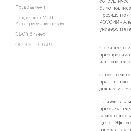
сотрудничест
Поздравления
было подписа
Президентом 
Поддержка МСП.
РОССИИ» Алек
Антикризисные меры
университета
СВОй бизнес
ОПОРА — СТАРТ
С приветстви
предпринимат
исполнитель
Стоит отмети
практически 
докладчикам 
Первым в рам
председатель
самостоятель
Центр Эффект
государства, 