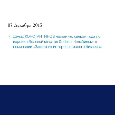
07 Декабря 2015
Денис КОНСТАНТИНОВ назван человеком года по
версии «Деловой квартал &ndash; Челябинск» в
номинации «Защитник интересов малого бизнеса».