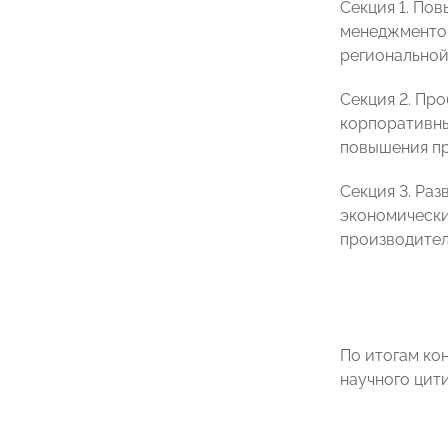
Секция 1. По
менеджментом
региональной
Секция 2. Пр
корпоративны
повышения пр
Секция 3. Ра
экономически
производител
По итогам ко
научного цит