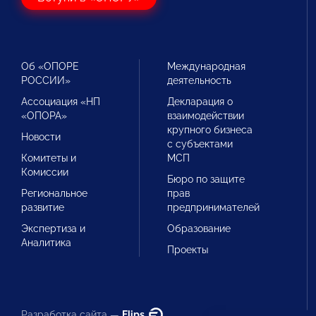
Об «ОПОРЕ
Международная
РОССИИ»
деятельность
Ассоциация «НП
Декларация о
«ОПОРА»
взаимодействии
крупного бизнеса
Новости
с субъектами
Комитеты и
МСП
Комиссии
Бюро по защите
Региональное
прав
развитие
предпринимателей
Экспертиза и
Образование
Аналитика
Проекты
Разработка сайта —
Flips