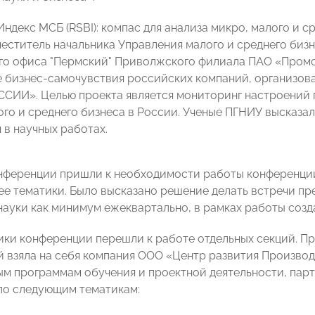
ндекс МСБ (RSBI): компас для анализа микро, малого и с
меститель начальника Управления малого и среднего биз
о офиса "Пермский" Приволжского филиала ПАО «Промсв
 бизнес-самочувствия российских компаний, организов
ИИ». Целью проекта является мониторинг настроений 
ого и среднего бизнеса в России. Ученые ПГНИУ высказа
 в научных работах.
нференции пришли к необходимости работы конференции 
е тематики. Было высказано решение делать встречи пре
науки как минимум ежеквартально, в рамках работы соз
ики конференции перешли к работе отдельных секций. П
й взяла на себя компания ООО «Центр развития Производ
м программам обучения и проектной деятельности, пар
по следующим тематикам: