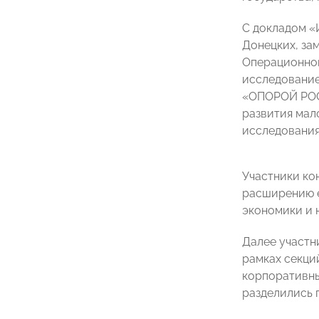
С докладом «И
Донецких, за
Операционног
исследование
«ОПОРОЙ РОСС
развития мал
исследования
Участники ко
расширению е
экономики и 
Далее участн
рамках секци
корпоративны
разделились 