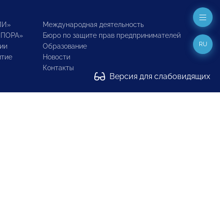
ИИ»
Международная деятельность
ОПОРА»
Бюро по защите прав предпринимателей
RU
ии
Образование
итие
Новости
Контакты
Версия для слабовидящих