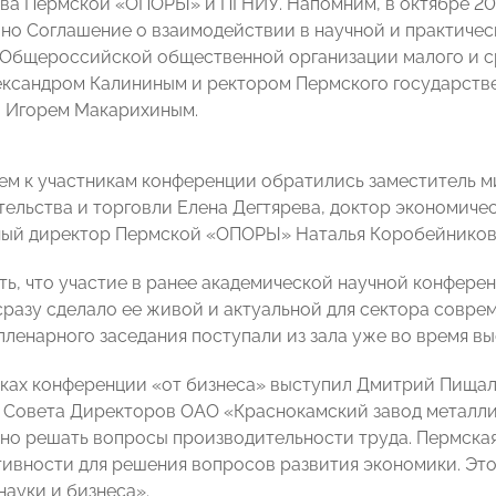
ва Пермской «ОПОРЫ» и ПГНИУ. Напомним, в октябре 
но Соглашение о взаимодействии в научной и практичес
Общероссийской общественной организации малого и 
сандром Калининым и ректором Пермского государстве
 Игорем Макарихиным.
ем к участникам конференции обратились заместитель 
ельства и торговли Елена Дегтярева, доктор экономиче
ный директор Пермской «ОПОРЫ» Наталья Коробейников
ть, что участие в ранее академической научной конфер
сразу сделало ее живой и актуальной для сектора совре
пленарного заседания поступали из зала уже во время вы
ках конференции «от бизнеса» выступил Дмитрий Пища
 Совета Директоров ОАО «Краснокамский завод металлич
но решать вопросы производительности труда. Пермская
ивности для решения вопросов развития экономики. Это
науки и бизнеса».