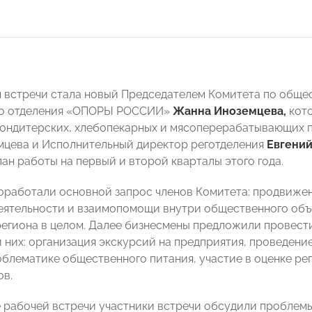
встречи стала новый Председателем Комитета по обще
го отделения «ОПОРЫ РОССИИ»
Жанна Иноземцева,
кот
кондитерских, хлебопекарных и мясоперерабатывающих п
цева и Исполнительный директор реготделения
Евгений
ан работы на первый и второй кварталы этого года.
оработали основной запрос членов Комитета: продвижени
еятельности и взаимопомощи внутри общественного объ
егиона в целом. Далее бизнесмены предложили провест
и них: организация экскурсий на предприятия, проведени
облематике общественного питания, участие в оценке р
ов.
 рабочей встречи участники встречи обсудили проблемы