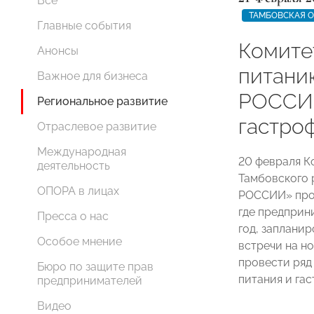
Все
ТАМБОВСКАЯ 
Главные события
Комите
Анонсы
питани
Важное для бизнеса
РОССИ
Региональное развитие
гастро
Отраслевое развитие
Международная
20 февраля К
деятельность
Тамбовского 
ОПОРА в лицах
РОССИИ» пров
где предприн
Пресса о нас
год, заплани
Особое мнение
встречи на н
провести ряд
Бюро по защите прав
питания и га
предпринимателей
Видео