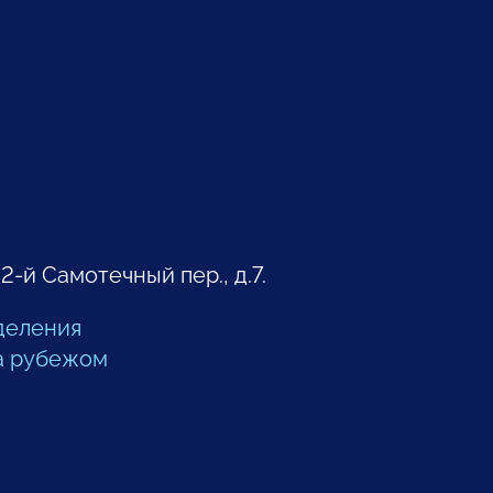
 2-й Самотечный пер., д.7.
деления
а рубежом