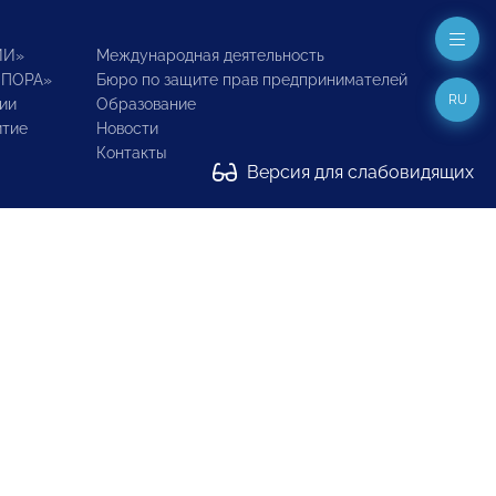
ИИ»
Международная деятельность
ОПОРА»
Бюро по защите прав предпринимателей
RU
ии
Образование
итие
Новости
Контакты
Версия для слабовидящих