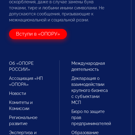
оскорбления, даже в случае замены букв
точками, тире и любыми иными символами. Не
допускаются сообщения, призывающие к
межнациональной и социальной розни.
Вступи в «ОПОРУ»
Об «ОПОРЕ
Международная
РОССИИ»
деятельность
Ассоциация «НП
Декларация о
«ОПОРА»
взаимодействии
крупного бизнеса
Новости
с субъектами
Комитеты и
МСП
Комиссии
Бюро по защите
Региональное
прав
развитие
предпринимателей
Экспертиза и
Образование