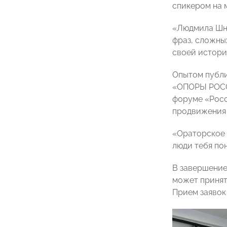
спикером на 
«Людмила Шна
фраз, сложны
своей истори
Опытом публи
«ОПОРЫ РО
форуме «Росс
продвижения 
«Ораторское м
люди тебя по
В завершени
может принят
Прием заявок 