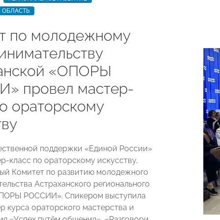
 ОБЛАСТЬ
т по молодежному
инимательству
анской «ОПОРЫ
» провел мастер-
по ораторскому
тву
ественной поддержки «Единой России»
р-класс по ораторскому искусству,
ый Комитет по развитию молодежного
ельства Астраханского регионального
ОПОРЫ РОССИИ». Спикером выступила
ер курса ораторского мастерства и
я «Успех путём общения», «Разговори