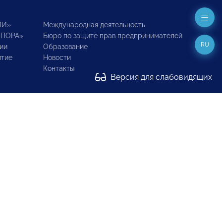
ИИ»
Международная деятельность
ОПОРА»
Бюро по защите прав предпринимателей
RU
ии
Образование
итие
Новости
Контакты
Версия для слабовидящих