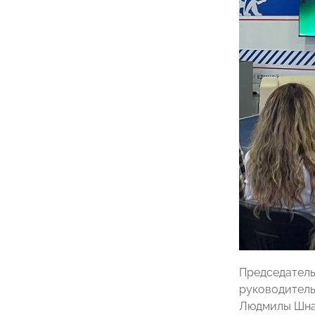
Председател
руководител
Людмилы Шнал