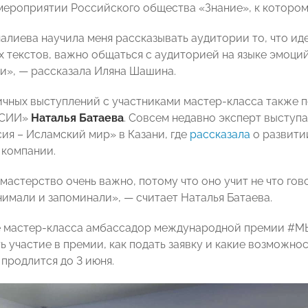
мероприятии Российского общества «Знание», к котором
лиева научила меня рассказывать аудитории то, что ид
х текстов, важно общаться с аудиторией на языке эмоций
и», — рассказала Иляна Шашина.
чных выступлений с участниками мастер-класса также 
ССИИ»
Наталья Батаева
. Совсем недавно эксперт высту
ия – Исламский мир» в Казани, где
рассказала
о развити
компании.
астерство очень важно, потому что оно учит не что говор
нимали и запоминали», — считает Наталья Батаева.
е мастер-класса амбассадор международной премии 
ь участие в премии, как подать заявку и какие возможно
продлится до 3 июня.