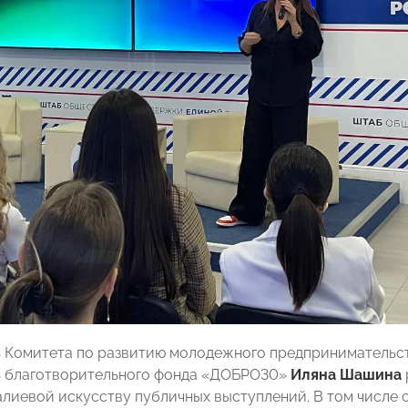
ь Комитета по развитию молодежного предприниматель
ь благотворительного фонда «ДОБРО30»
Иляна Шашина
иевой искусству публичных выступлений. В том числе с