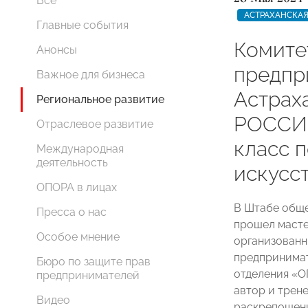
Все
АСТРАХАНСКАЯ
Главные события
Комите
Анонсы
предпр
Важное для бизнеса
Астрах
Региональное развитие
РОССИИ
Отраслевое развитие
класс 
Международная
деятельность
искусс
ОПОРА в лицах
В Штабе общ
Пресса о нас
прошел масте
Особое мнение
организованн
предпринимат
Бюро по защите прав
отделения «
предпринимателей
автор и трен
Видео
раскрепощени