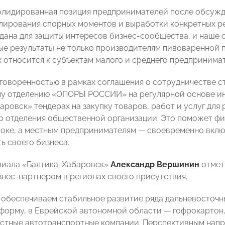
олидированная позиция предпринимателей после обсужд
улирования спорных моментов и выработки конкретных 
ана для защиты интересов бизнес-сообщества, и наше 
е результаты не только производителям пивоваренной п
х относится к субъектам малого и среднего предпринимат
говоренностью в рамках соглашения о сотрудничестве 
му отделению «ОПОРЫ РОССИИ» на регулярной основе и
аровск» тендерах на закупку товаров, работ и услуг для
о отделения общественной организации. Это поможет ф
оке, а местным предпринимателям — своевременно вклю
ь своего бизнеса.
лиала «Балтика-Хабаровск»
Александр Вершинин
отмети
нес-партнером в регионах своего присутствия.
 обеспечиваем стабильное развитие ряда дальневосточн
форму, в Еврейской автономной области — гофрокартон,
стные автотранспортные компании. Перспективным напр