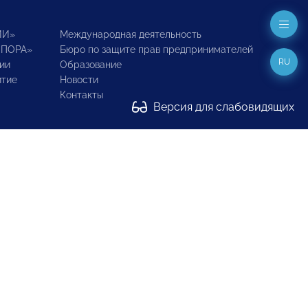
ИИ»
Международная деятельность
ОПОРА»
Бюро по защите прав предпринимателей
RU
ии
Образование
итие
Новости
Контакты
Версия для слабовидящих