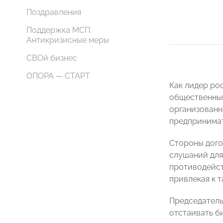
Поздравления
Поддержка МСП.
Антикризисные меры
СВОй бизнес
ОПОРА — СТАРТ
Как лидер ро
общественным
организованн
предпринимат
Стороны дого
слушаний для
противодейст
привлекая к 
Председател
отстаивать б