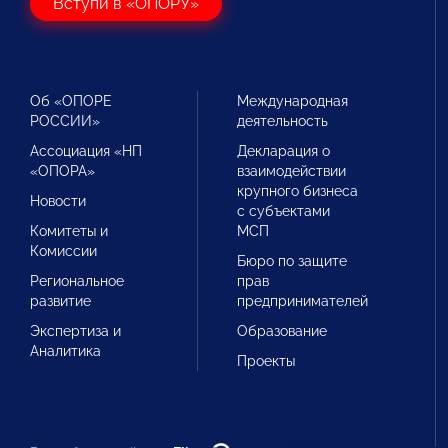
Вступи в «ОПОРУ»
Об «ОПОРЕ
Международная
РОССИИ»
деятельность
Ассоциация «НП
Декларация о
«ОПОРА»
взаимодействии
крупного бизнеса
Новости
с субъектами
Комитеты и
МСП
Комиссии
Бюро по защите
Региональное
прав
развитие
предпринимателей
Экспертиза и
Образование
Аналитика
Проекты