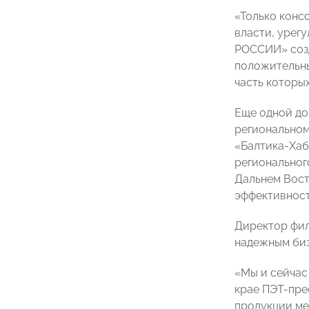
«Только конс
власти, урег
РОССИИ» созд
положительны
часть которы
Еще одной до
регионально
«Балтика-Хаб
региональног
Дальнем Вост
эффективност
Директор фи
надежным биз
«Мы и сейчас
крае ПЭТ-пре
продукции ме