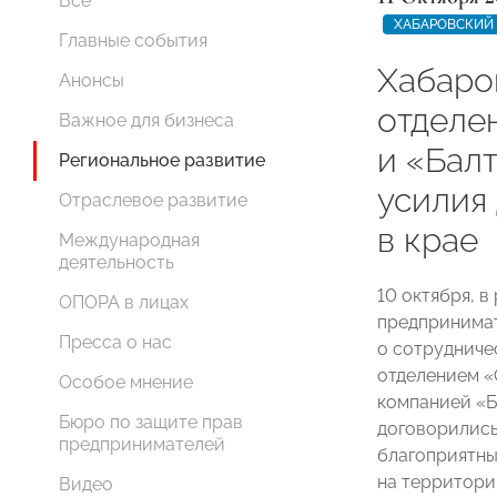
Все
ХАБАРОВСКИЙ 
Главные события
Хабаро
Анонсы
отдел
Важное для бизнеса
и «Бал
Региональное развитие
усилия
Отраслевое развитие
в крае
Международная
деятельность
10 октября, 
ОПОРА в лицах
предпринимат
Пресса о нас
о сотрудниче
отделением 
Особое мнение
компанией «Б
Бюро по защите прав
договорились
предпринимателей
благоприятны
на территори
Видео