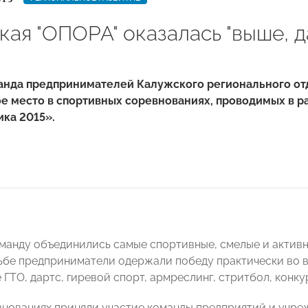
ая "ОПОРА" оказалась "выше, да
анда предпринимателей Калужского регионального 
е место в спортивных соревнованиях, проводимых в р
ка 2015».
манду объединились самые спортивные, смелые и активн
бе предприниматели одержали победу практически во вс
ГТО, дартс, гиревой спорт, армреслинг, стритбол, конку
внованиях приняли участие команды предприятий и учре