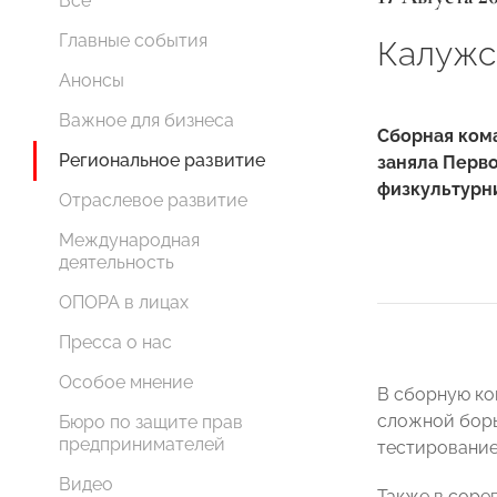
Все
Главные события
Калужск
Анонсы
Важное для бизнеса
Сборная ком
Региональное развитие
заняла Перво
физкультурни
Отраслевое развитие
Международная
деятельность
ОПОРА в лицах
Пресса о нас
Особое мнение
В сборную ко
сложной борь
Бюро по защите прав
предпринимателей
тестирование 
Видео
Также в соре