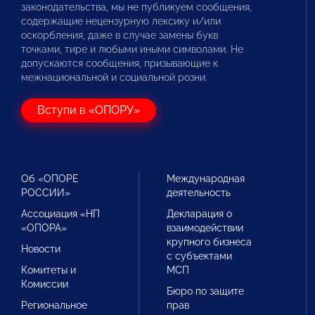
законодательства, мы не публикуем сообщения,
содержащие нецензурную лексику и/или
оскорбления, даже в случае замены букв
точками, тире и любыми иными символами. Не
допускаются сообщения, призывающие к
межнациональной и социальной розни.
Вступи в «ОПОРУ»
Об «ОПОРЕ
Международная
РОССИИ»
деятельность
Ассоциация «НП
Декларация о
«ОПОРА»
взаимодействии
крупного бизнеса
Новости
с субъектами
Комитеты и
МСП
Комиссии
Бюро по защите
Региональное
прав