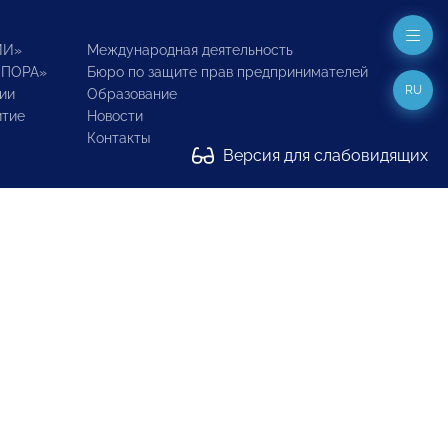
ИИ»
Международная деятельность
ОПОРА»
Бюро по защите прав предпринимателей
RU
ии
Образование
итие
Новости
Контакты
Версия для слабовидящих