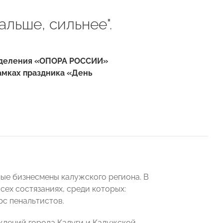
льше, сильнее".
отделения «ОПОРА РОССИИ»
амках праздника «День
ые бизнесмены калужского региона. В
ех состязаниях, среди которых:
рс пенальтистов.
ждений города Калуги и Калужской