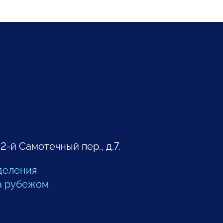
 2-й Самотечный пер., д.7.
деления
а рубежом