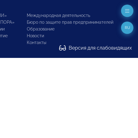
ИИ»
Международная деятельность
ОПОРА»
Бюро по защите прав предпринимателей
RU
ии
Образование
итие
Новости
Контакты
Версия для слабовидящих