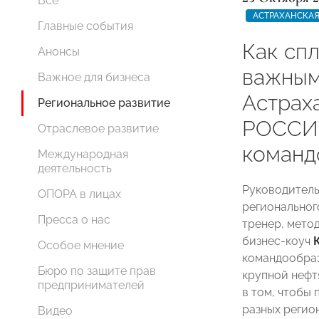
Все
АСТРАХАНСКАЯ
Главные события
Как сп
Анонсы
важным
Важное для бизнеса
Астрах
Региональное развитие
РОССИИ
Отраслевое развитие
команд
Международная
деятельность
Руководитель
ОПОРА в лицах
региональног
Пресса о нас
тренер, мето
бизнес-коуч
Особое мнение
командообраз
Бюро по защите прав
крупной нефт
предпринимателей
в том, чтобы
разных регио
Видео