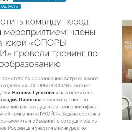
 ОБЛАСТЬ
лотить команду перед
 мероприятием: члены
анской «ОПОРЫ
» провели тренинг по
ообразованию
 Комитета по образованию Астраханского
о отделения «ОПОРЫ РОССИИ», бизнес-
долог
Наталья Гуськова
и член комитета,
Клавдия Пирогова
провели тренинг по
ованию для сотрудников компании офиса
яной компании «ЛУКОЙЛ». Задача состояла
 познакомить и объединить сотрудников из
нов России для участия в конкурсе по