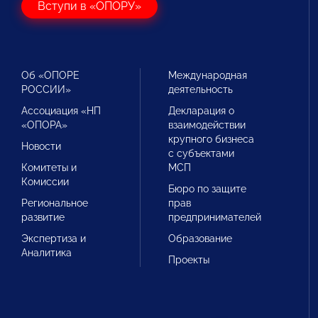
Вступи в «ОПОРУ»
Об «ОПОРЕ
Международная
РОССИИ»
деятельность
Ассоциация «НП
Декларация о
«ОПОРА»
взаимодействии
крупного бизнеса
Новости
с субъектами
Комитеты и
МСП
Комиссии
Бюро по защите
Региональное
прав
развитие
предпринимателей
Экспертиза и
Образование
Аналитика
Проекты