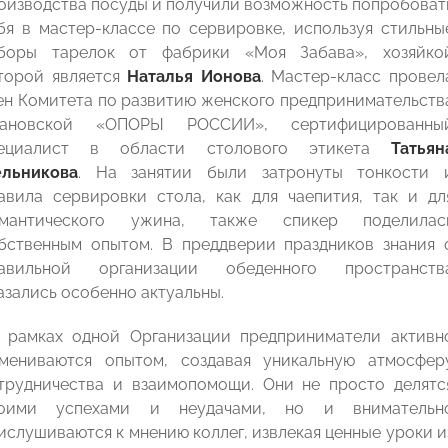
оизводства посуды и получили возможность попробоват
бя в мастер-классе по сервировке, используя стильны
боры тарелок от фабрики «Моя Забава», хозяйко
торой является
Наталья Ионова
. Мастер-класс провел
ен Комитета по развитию женского предпринимательств
ановской «ОПОРЫ РОССИИ», сертифицированны
ециалист в области столового этикета
Татьян
льникова
. На занятии были затронуты тонкости 
авила сервировки стола, как для чаепития, так и дл
мантического ужина, также спикер поделилас
бственным опытом. В преддверии праздников знания 
авильной организации обеденного пространств
азались особенно актуальны.
 рамках одной Организации предприниматели активн
мениваются опытом, создавая уникальную атмосфер
трудничества и взаимопомощи. Они не просто делятс
оими успехами и неудачами, но и внимательн
ислушиваются к мнению коллег, извлекая ценные уроки и