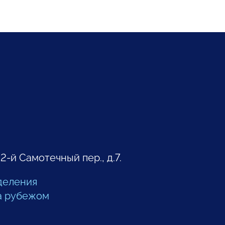
 2-й Самотечный пер., д.7.
деления
а рубежом