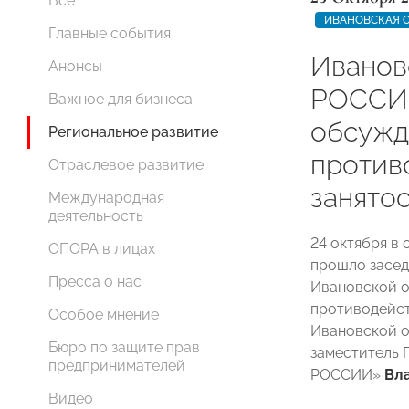
Все
ИВАНОВСКАЯ 
Главные события
Иванов
Анонсы
РОССИИ
Важное для бизнеса
обсужд
Региональное развитие
против
Отраслевое развитие
занято
Международная
деятельность
24 октября в
ОПОРА в лицах
прошло засе
Пресса о нас
Ивановской о
противодейст
Особое мнение
Ивановской о
Бюро по защите прав
заместитель
предпринимателей
РОССИИ»
Вл
Видео