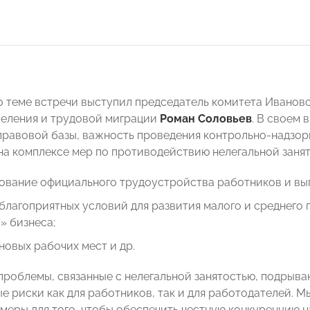
о теме встречи выступил председатель комитета Ивановс
селения и трудовой миграции
Роман Соловьев
. В своем 
равовой базы, важность проведения контрольно-надзор
на комплексе мер по противодействию нелегальной занят
ование официального трудоустройства работников и вып
благоприятных условий для развития малого и среднего
» бизнеса;
новых рабочих мест и др.
проблемы, связанные с нелегальной занятостью, подрыва
е риски как для работников, так и для работодателей. 
меры для того, чтобы обеспечить честную конкуренцию н