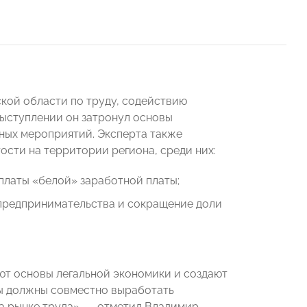
кой области по труду, содействию
выступлении он затронул основы
ных мероприятий. Эксперта также
ости на территории региона, среди них:
латы «белой» заработной платы;
 предпринимательства и сокращение доли
ют основы легальной экономики и создают
Мы должны совместно выработать
а рынке труда», — отметил Владимир