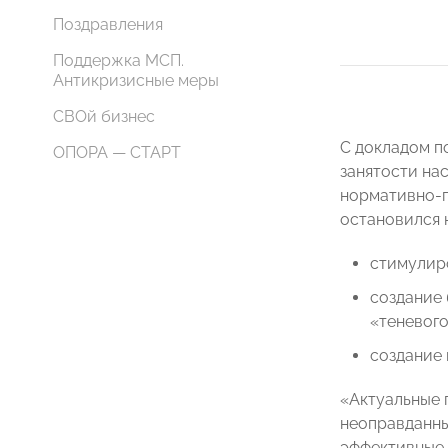
Поздравления
Поддержка МСП.
Антикризисные меры
СВОй бизнес
С докладом п
ОПОРА — СТАРТ
занятости на
нормативно-п
остановился 
стимулир
создание 
«теневого
создание 
«Актуальные 
неоправданны
эффективные 