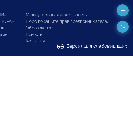
ИИ»
Международная деятельность
ОПОРА»
Бюро по защите прав предпринимателей
RU
ии
Образование
итие
Новости
Контакты
Версия для слабовидящих