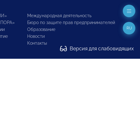
ИИ»
Международная деятельность
ОПОРА»
Бюро по защите прав предпринимателей
RU
ии
Образование
итие
Новости
Контакты
Версия для слабовидящих