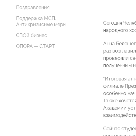
Поздравления
Поддержка МСП.
Сегодня Челя
Антикризисные меры
народного хо
СВОй бизнес
Анна Белешев
ОПОРА — СТАРТ
раз возглави
проверяли св
полученным н
"Итоговая ат
филиале През
особенно нач
Также хочетс
Академии уст
взаимодейств
Сейчас студе
состоялся се