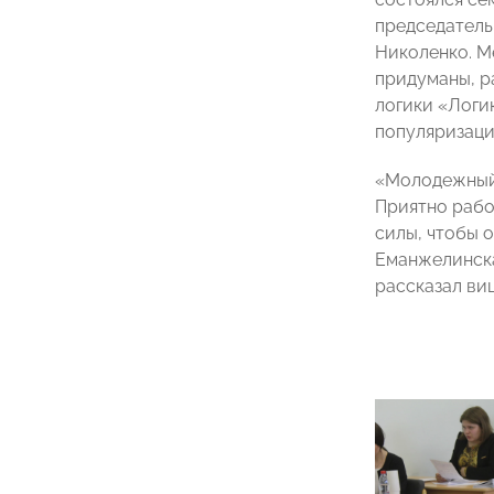
председатель
Николенко. М
придуманы, р
логики «Логи
популяризаци
«Молодежный 
Приятно рабо
силы, чтобы 
Еманжелинска
рассказал ви