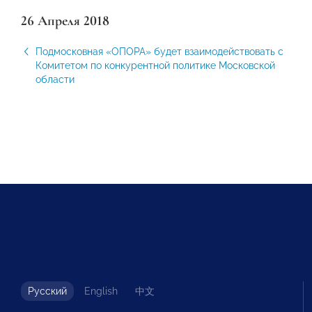
26 Апреля 2018
Подмосковная «ОПОРА» будет взаимодействовать с
Комитетом по конкурентной политике Московской
области
Русский
English
中文