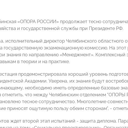
бинская «ОПОРА РОССИИ» продолжает тесно сотруднича
зяйства и государственной службы при Президенте РФ.
а, исполнительный директор Челябинского областного 
ла государственную экзаменационную комиссию. На этот 
ои знания по направлению «Менеджмент». Комплексный э
авыкам в теории и на практике.
тестация продемонстрировала хороший уровень подгото
идентской Академии. Уверена, их знания будут востреб
инающему, необходимо иметь определенные базовые знан
я отметить, что между Челябинским отделением "ОПОРЫ
ановлено тесное сотрудничество. Многолетние совмест
ие приносят ощутимую пользу обеим сторонам", - отмет
нтов ждет второй этап испытаний - защита диплома. Пар
минар на тему «Социальное проектирование». Организат