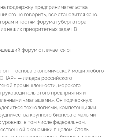
ны на поддержку предпринимательства
ничего не говорить, все становится ясно.
аторам и гостям форума губернатора
из наших приоритетных задач. В
рошедший форум отличается от
(а он — основа экономической мощи любого
«КОНАР» — лидера российского
тяной промышленности, морского
 руководитель этого предприятия и
шленными «малышами». Он подчеркнул:
оделиться технологиями, компетенциями,
трудничества крупного бизнеса с малыми
уровнях, в том числе федеральном,
чественной экономики в целом. Столь
щая заинтересованность бизнеса и власти.