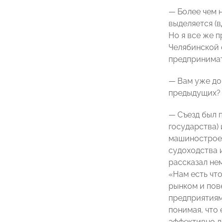
— Более чем 
выделяется (в
Но я все же 
Челябинской 
предпринимат
— Вам уже до
предыдущих?
— Съезд был 
государства)
машиностроен
судоходства 
рассказал не
«Нам есть чт
рынком и пове
предприятиям
понимая, что
эффективно д