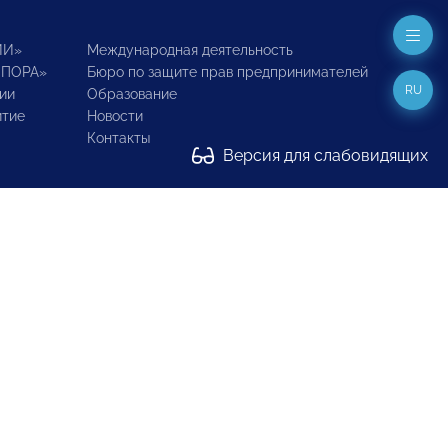
ИИ»
Международная деятельность
ОПОРА»
Бюро по защите прав предпринимателей
RU
ии
Образование
итие
Новости
Контакты
Версия для слабовидящих