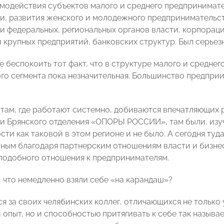
модействия субъектов малого и среднего предпринима
и, развития женского и молодежного предпринимательст
и федеральных, региональных органов власти, корпораци
 крупных предприятий, банковских структур. Был серьез
 беспокоить тот факт, что в структуре малого и среднег
о сегмента пока незначительная. Большинство предпри
 там, где работают системно, добиваются впечатляющих р
и Брянского отделения «ОПОРЫ РОССИИ», там были, изуча
и как таковой в этом регионе и не было. А сегодня туда
ным благодаря партнерским отношениям власти и бизне
подобного отношения к предпринимателям.
, что немедленно взяли себе «на карандаш»?
я за своих челябинских коллег, отличающихся не тольк
 опыт, но и способностью притягивать к себе так назыв