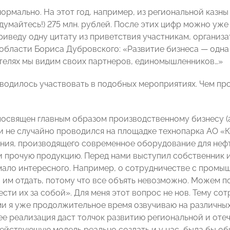
нормально. На этот год, например, из региональной каз
думайтесь!) 275 млн. рублей. После этих цифр можно уже 
приведу одну цитату из приветствия участникам, организ
области Бориса Дубровского: «Развитие бизнеса — одна 
елях мы видим своих партнеров, единомышленников…»
водилось участвовать в подобных мероприятиях. Чем п
посвящен главным образом производственному бизнесу 
 и не случайно проводился на площадке технопарка АО 
ия, производящего современное оборудование для неф
и прочую продукцию. Перед нами выступил собственник и
мало интересного. Например, о сотрудничестве с промы
о им отдать, потому что все объять невозможно. Можем п
сти их за собой». Для меня этот вопрос не нов. Тему со
и я уже продолжительное время озвучиваю на различных 
 ее реализация даст толчок развитию региональной и оте
ействующую модель реально создать и у нас, была бы об