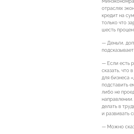
Минэкономраз
отраслях эко
кредит на сум
только что з
шесть процен
— Деньги, до
подсказывает
— Если есть р
сказать, что
для бизнеса «
подставить ем
либо не прое
направлении. 
делать в труд
и развивать с
— Можно сказ