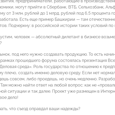
вития, предприниматели, работающие в производственно
номики, могут прийти в Сбербанк, ВТБ, Сельхозбанк, Аль
му от 3 млн. рублей до 1 млрд. рублей под 6,5 процента 
аработала. Есть еще пример Башкирии — там отечественн
тов. Подчеркну: в российской истории таких условий по 
пустим, человек — абсолютный дилетант в бизнесе возьме
?
ынок, под него нужно создавать продукцию. То есть начи
 в рамках прошедшего форума состоялась презентация В
Деловая среда». Роль государства по отношению к предпр
у плечо, создать именно деловую среду. Если нет нормал
дешь совсем, либо проедешь, но очень медленно. Разрабо
Там можно найти ответ на любой вопрос: как не «провалит
ной ситуации и так далее. Проект уже размещен в Интерн
вое дело!
ать, что съезд оправдал ваши надежды?