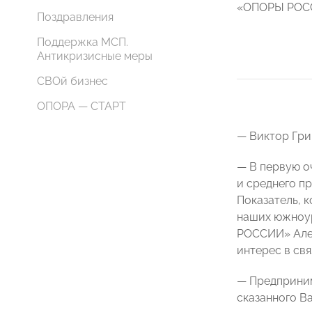
«ОПОРЫ РОСС
Поздравления
Поддержка МСП.
Антикризисные меры
СВОй бизнес
ОПОРА — СТАРТ
— Виктор Гри
— В первую о
и среднего п
Показатель, 
наших южноур
РОССИИ» Алек
интерес в св
— Предприним
сказанного В