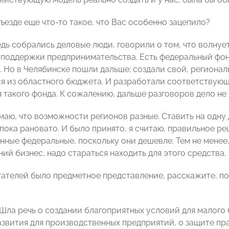
ъезде еще что-то такое, что Вас особенно зацепило?
едь собрались деловые люди, говорили о том, что волнуе
поддержки предпринимательства. Есть федеральный фо
. Но в Челябинске пошли дальше: создали свой, регионал
я из областного бюджета. И разработали соответствующ
я такого фонда. К сожалению, дальше разговоров дело не
аю, что возможности регионов разные. Ставить на одну 
пока рановато. И было принято, я считаю, правильное р
нные федеральные, поскольку они дешевле. Тем не менее,
ий бизнес, надо стараться находить для этого средства.
тателей было предметное представление, расскажите, п
 Шла речь о создании благоприятных условий для малого
азвития для производственных предприятий, о защите п