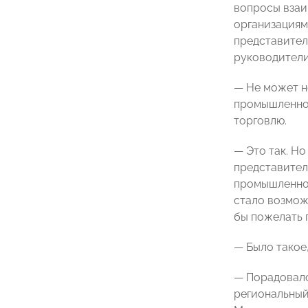
вопросы взаи
организациям
представител
руководители
— Не может не
промышленног
торговлю.
— Это так. Но
представител
промышленност
стало возмож
бы пожелать 
— Было такое
— Порадовалс
региональный