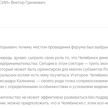
ИИ» Виктор Гринкевич.
горьевич, почему местом проведения форума был выбра
чередь, думаю, сыграло свою роль то, что Челябинск де
редпринимательства. Сегодня в этом секторе — треть эко
который может быть ориентиром для многих субъектов Р
альских коллег есть чему поучиться. И второе. Челяби
сандра Калинина, — своего рода точка соприкосновения
язи с определенными особенностями и условиями ведения
ательство не может эффективно развиваться без поддер
ами, можно предположить, что в Челябинске с этим все 