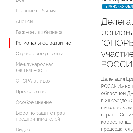
Все
БРЯНСКАЯ ОБЛ
Главные события
Делега
Анонсы
регион
Важное для бизнеса
"ОПОРЫ
Региональное развитие
участие
Отраслевое развитие
РОССИ
Международная
деятельность
Делегация Бр
ОПОРА в лицах
РОССИИ» во г
Пресса о нас
областной Ду
в XII съезде
Особое мнение
съехались ок
Бюро по защите прав
страны. Свои
предпринимателей
корреспонден
председатель
Видео