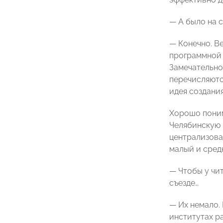
— А было на с
— Конечно. В
программной 
Замечательно
перечисляютс
идея создани
Хорошо поним
Челябинскую 
централизова
малый и средн
— Чтобы у чи
съезде…
— Их немало.
институтах р