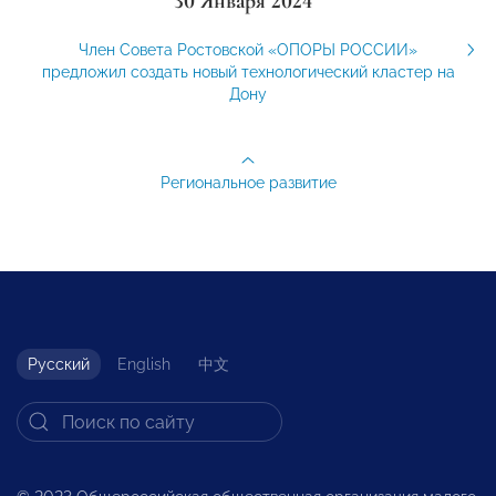
30 Января 2024
Член Совета Ростовской «ОПОРЫ РОССИИ»
предложил создать новый технологический кластер на
Дону
Региональное развитие
Русский
English
中文