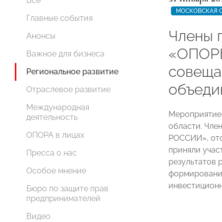
Все
МОСКОВСКАЯ 
Главные события
Члены 
Анонсы
«ОПОРЫ
Важное для бизнеса
совеща
Региональное развитие
объеди
Отраслевое развитие
Международная
Мероприятие
деятельность
области. Чле
ОПОРА в лицах
РОССИИ», ото
приняли учас
Пресса о нас
результатов 
Особое мнение
формирования
инвестиционн
Бюро по защите прав
предпринимателей
Видео