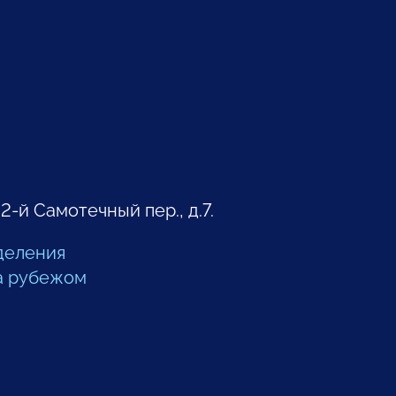
 2-й Самотечный пер., д.7.
деления
а рубежом