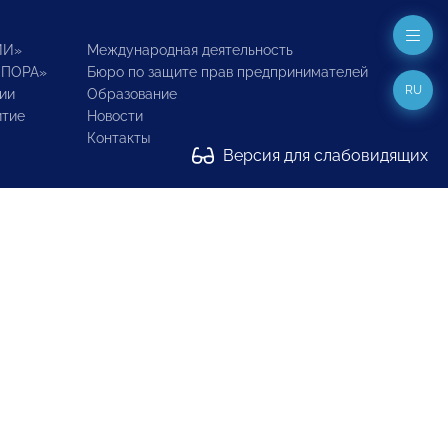
ИИ»
Международная деятельность
ОПОРА»
Бюро по защите прав предпринимателей
RU
ии
Образование
итие
Новости
Контакты
Версия для слабовидящих