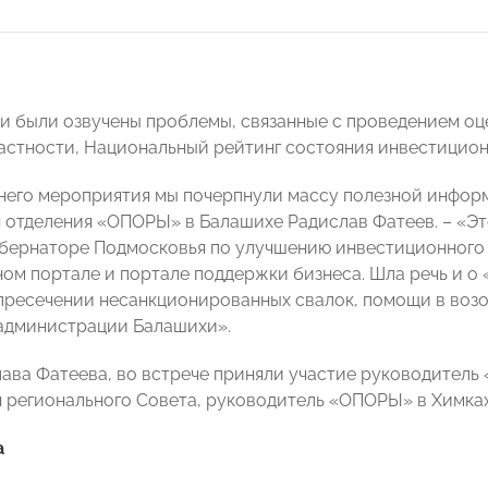
чи были озвучены проблемы, связанные с проведением оц
частности, Национальный рейтинг состояния инвестицион
него мероприятия мы почерпнули массу полезной информ
 отделения «ОПОРЫ» в Балашихе Радислав Фатеев. – «Эт
убернаторе Подмосковья по улучшению инвестиционного 
ом портале и портале поддержки бизнеса. Шла речь и о 
пресечении несанкционированных свалок, помощи в воз
администрации Балашихи».
ава Фатеева, во встрече приняли участие руководител
н регионального Совета, руководитель «ОПОРЫ» в Химка
а