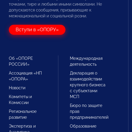
точками, тире и любыми иными символами. Не
допускаются сообщения, призывающие к
межнациональной и социальной розни.
Вступи в «ОПОРУ»
Об «ОПОРЕ
Международная
РОССИИ»
деятельность
Ассоциация «НП
Декларация о
«ОПОРА»
взаимодействии
крупного бизнеса
Новости
с субъектами
Комитеты и
МСП
Комиссии
Бюро по защите
Региональное
прав
развитие
предпринимателей
Экспертиза и
Образование