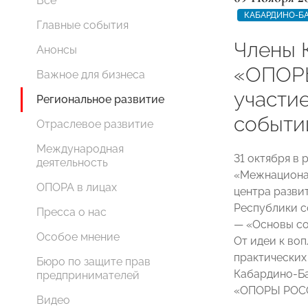
Все
КАБАРДИНО-Б
Главные события
Члены 
Анонсы
«ОПОР
Важное для бизнеса
участие
Региональное развитие
событи
Отраслевое развитие
Международная
31 октября в
деятельность
«Межнационал
ОПОРА в лицах
центра разви
Республики с
Пресса о нас
— «Основы со
Особое мнение
От идеи к во
практических
Бюро по защите прав
Кабардино-Ба
предпринимателей
«ОПОРЫ РОС
Видео