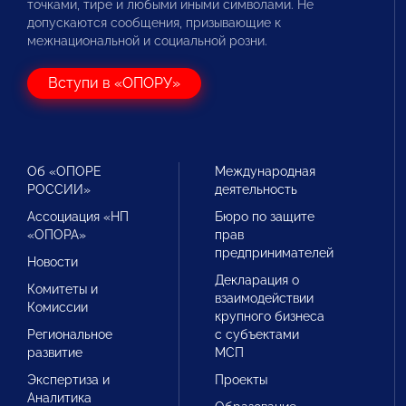
точками, тире и любыми иными символами. Не
допускаются сообщения, призывающие к
межнациональной и социальной розни.
Вступи в «ОПОРУ»
Об «ОПОРЕ
Международная
РОССИИ»
деятельность
Ассоциация «НП
Бюро по защите
«ОПОРА»
прав
предпринимателей
Новости
Декларация о
Комитеты и
взаимодействии
Комиссии
крупного бизнеса
Региональное
с субъектами
развитие
МСП
Экспертиза и
Проекты
Аналитика