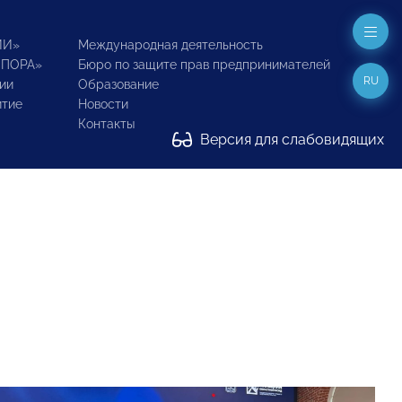
ИИ»
Международная деятельность
ОПОРА»
Бюро по защите прав предпринимателей
RU
ии
Образование
итие
Новости
Контакты
Версия для слабовидящих