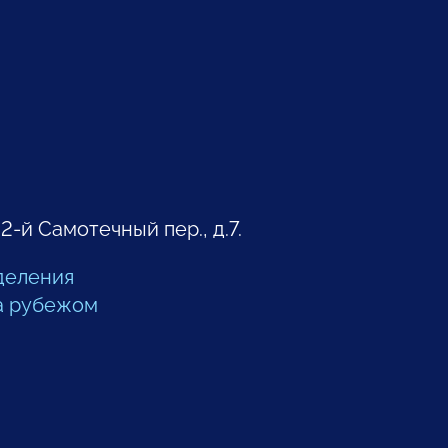
 2-й Самотечный пер., д.7.
деления
а рубежом