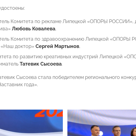
удостоены:
тель Комитета по рекламе Липецкой «ОПОРЫ РОССИИ», 
ива»
Любовь Ковалева
,
тель Комитета по здравоохранению Липецкой «ОПОРЫ РО
 «Наш доктор»
Сергей Мартынов
,
итета по развитию креативных индустрий Липецкой «О
иматель
Татевик Сысоева
.
Татевик Сысоева стала победителем регионального конку
аставник года».