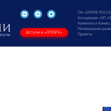
Об «ОПОРЕ РОСС
Ассоциация «НП «
Комитеты и Комисс
Региональное разв
Вступи в «ОПОРУ»
Проекты