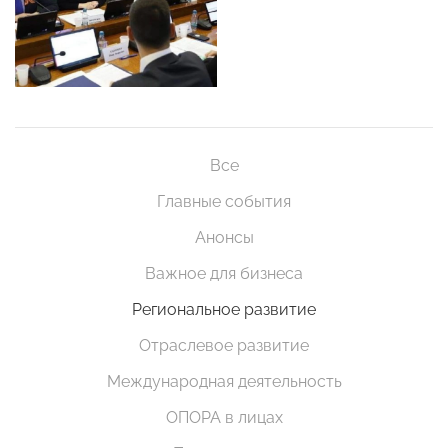
Все
Главные события
Анонсы
Важное для бизнеса
Региональное развитие
Отраслевое развитие
Международная деятельность
ОПОРА в лицах