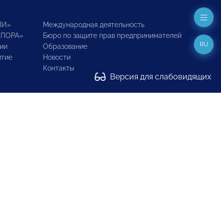
ИИ»
Международная деятельность
ОПОРА»
Бюро по защите прав предпринимателей
RU
ии
Образование
итие
Новости
Контакты
Версия для слабовидящих