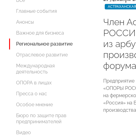
Все
АСТРАХАНСКАЯ
Главные события
Член А
Анонсы
РОССИИ
Важное для бизнеса
из арб
Региональное развитие
произв
Отраслевое развитие
форума
Международная
деятельность
Предприятие 
ОПОРА в лицах
«ОПОРЫ РО
Пресса о нас
на фермерско
«Россия» на 
Особое мнение
производства
Бюро по защите прав
предпринимателей
Видео