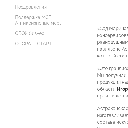
Поздравления
Поддержка МСП.
Антикризисные меры
«Сад Маринад
СВОй бизнес
консервирова
равнодушными
ОПОРА — СТАРТ
павильоне Ас
который сост
«Это грандио
Мы получили 
продукция на
области
Игор
производства
Астраханское
изготавливае
составе иску