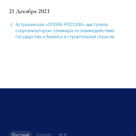
21 Декабря 2023
Астраханская «ОПОРА РОССИИ» выступила
соорганизатором семинара по взаимодействию
государства и бизнеса в строительной отрасли
Русский
English
中文