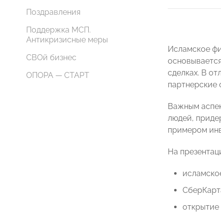
Поздравления
Поддержка МСП.
Антикризисные меры
Исламское фи
СВОй бизнес
основывается 
сделках. В о
ОПОРА — СТАРТ
партнерские 
Важным аспек
людей, прид
примером инв
На презентац
исламское
СберКарт
открытие