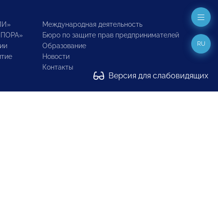
ИИ»
Международная деятельность
ОПОРА»
Бюро по защите прав предпринимателей
RU
ии
Образование
итие
Новости
Контакты
Версия для слабовидящих