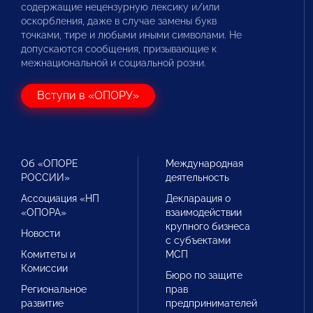
содержащие нецензурную лексику и/или
оскорбления, даже в случае замены букв
точками, тире и любыми иными символами. Не
допускаются сообщения, призывающие к
межнациональной и социальной розни.
Вступи в «ОПОРУ»
Об «ОПОРЕ
Международная
РОССИИ»
деятельность
Ассоциация «НП
Декларация о
«ОПОРА»
взаимодействии
крупного бизнеса
Новости
с субъектами
Комитеты и
МСП
Комиссии
Бюро по защите
Региональное
прав
развитие
предпринимателей