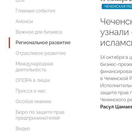
Все
ЧЕЧЕНСКАЯ РЕ
Главные события
Чеченс
Анонсы
узнали
Важное для бизнеса
исламс
Региональное развитие
Отраслевое развитие
14 октября в
Международная
бизнес-презе
деятельность
финансирован
в Чеченской 
ОПОРА в лицах
Исполнительн
Пресса о нас
защите прав 
Чеченского 
Особое мнение
Расул Цамае
Бюро по защите прав
предпринимателей
Видео