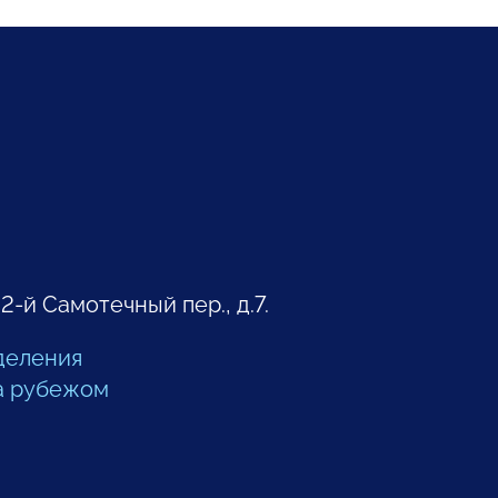
 2-й Самотечный пер., д.7.
деления
а рубежом