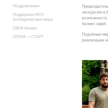
Поздравления
Председател
экскурсию в 
Поддержка МСП.
возможность 
Антикризисные меры
бизнес-идей.
СВОй бизнес
Подобные мер
ОПОРА — СТАРТ
реализации н