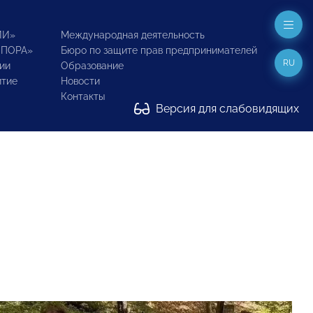
ИИ»
Международная деятельность
ОПОРА»
Бюро по защите прав предпринимателей
RU
ии
Образование
итие
Новости
Контакты
Версия для слабовидящих