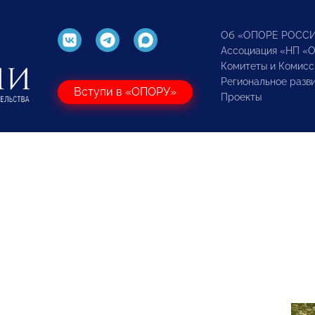
Об «ОПОРЕ РОСС
Ассоциация «НП «
Комитеты и Комисс
Региональное разв
Вступи в «ОПОРУ»
Проекты