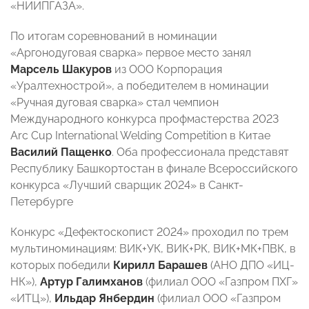
«НИИПГАЗА».
По итогам соревнований в номинации
«Аргонодуговая сварка» первое место занял
Марсель Шакуров
из ООО Корпорация
«Уралтехнострой», а победителем в номинации
«Ручная дуговая сварка» стал чемпион
Международного конкурса профмастерства 2023
Arc Cup International Welding Competition в Китае
Василий Пащенко
. Оба профессионала представят
Республику Башкортостан в финале Всероссийского
конкурса «Лучший сварщик 2024» в Санкт-
Петербурге
Конкурс «Дефектоскопист 2024» проходил по трем
мультиноминациям: ВИК+УК, ВИК+РК, ВИК+МК+ПВК, в
которых победили
Кирилл Барашев
(АНО ДПО «ИЦ-
НК»),
Артур Галимханов
(филиал ООО «Газпром ПХГ»
«ИТЦ»),
Ильдар Янбердин
(филиал ООО «Газпром