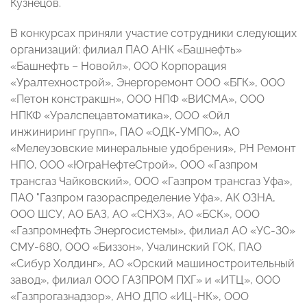
Кузнецов.
В конкурсах приняли участие сотрудники следующих
организаций: филиал ПАО АНК «Башнефть»
«Башнефть – Новойл», ООО Корпорация
«Уралтехнострой», Энергоремонт ООО «БГК», ООО
«Петон констракшн», ООО НПФ «ВИСМА», ООО
НПКФ «Уралспецавтоматика», ООО «Ойл
инжиниринг групп», ПАО «ОДК-УМПО», АО
«Мелеузовские минеральные удобрения», РН Ремонт
НПО, ООО «ЮграНефтеСтрой», ООО «Газпром
трансгаз Чайковский», ООО «Газпром трансгаз Уфа»,
ПАО "Газпром газораспределение Уфа», АК ОЗНА,
ООО ШСУ, АО БАЗ, АО «СНХЗ», АО «БСК», ООО
«Газпромнефть Энергосистемы», филиал АО «УС-30»
СМУ-680, ООО «Биззон», Учалинский ГОК, ПАО
«Сибур Холдинг», АО «Орский машиностроительный
завод», филиал ООО ГАЗПРОМ ПХГ» и «ИТЦ», ООО
«Газпрогазнадзор», АНО ДПО «ИЦ-НК», ООО