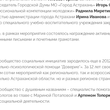
дседатель Городской Думы МО «Город Астрахань»
Игорь 
ессиональной компетенции молодежи»
Радмила Мирети
стью администрации города Астрахани
Ирина Иванова
и
о специального учебно-воспитательного учреждения зак
, в рамках мероприятия состоялось награждение актив
нными письмами и почетными грамотами.
ообщество социальных инициатив зародилось еще в 2012 
льно-психологической помощи “Доверие”». За 12 лет сво
м сотни мероприятий как регионального, так и всеросси
олько Астраханской области, но и разных регионов стран
сообщество с душевным названием – специалисты помо
ологов во главе с Мариной Потаповой и
Артемом Топор
социальной деятельности.