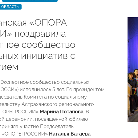
 ОБЛАСТЬ
анская «ОПОРА
» поздравила
тное сообщество
ьных инициатив с
тием
«Экспертное сообщество социальных
«ЭССИ») исполнилось 5 лет. Ее президентом
дседатель Комитета по социальному
ельству Астраханского регионального
«ОПОРЫ РОССИИ»
Марина Потапова
. В
ой церемонии, посвященной юбилею
приняла участие Председатель
ой «ОПОРЫ РОССИИ»
Наталья Батаева
.