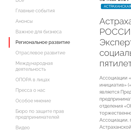
Все
АСТРАХАНСКАЯ
Главные события
Астрах
Анонсы
РОССИИ
Важное для бизнеса
Экспер
Региональное развитие
социал
Отраслевое развитие
пятиле
Международная
деятельность
Ассоциации 
ОПОРА в лицах
инициатив» (
Пресса о нас
является Пре
предпринимат
Особое мнение
отделения 
Бюро по защите прав
торжественн
предпринимателей
Ассоциации, 
Астраханск
Видео