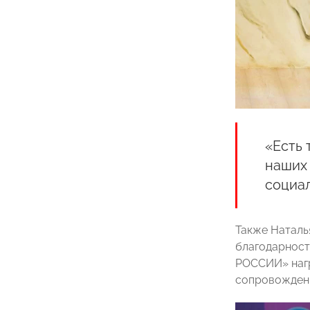
«Есть 
наших 
социал
Также Наталь
благодарнос
РОССИИ» нагр
сопровождени