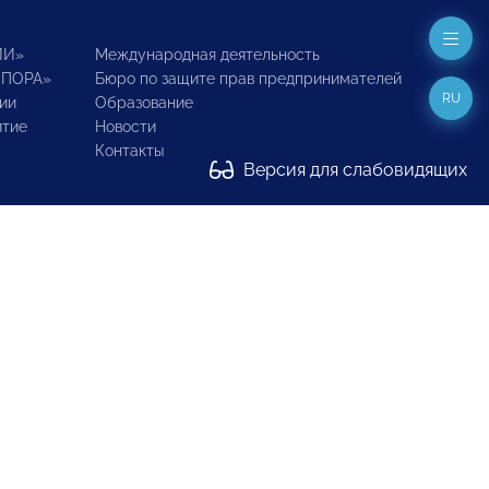
ИИ»
Международная деятельность
ОПОРА»
Бюро по защите прав предпринимателей
RU
ии
Образование
итие
Новости
Контакты
Версия для слабовидящих