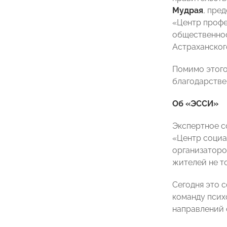
Мудрая
, пре
«Центр проф
общественно
Астраханског
Помимо этого
благодарстве
Об «ЭССИ»
Экспертное с
«Центр социа
организаторо
жителей не т
Сегодня это 
команду псих
направлений 