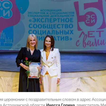
мя церемонии с поздравительным словом в адрес Ассоци
а Астраханской области
Инесса Горина
, заместитель М