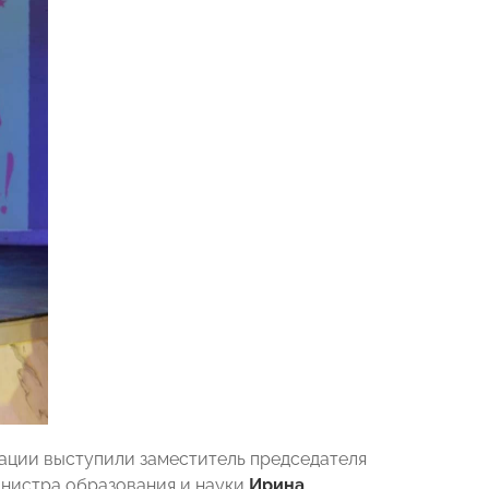
ации выступили заместитель председателя
инистра образования и науки
Ирина