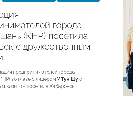
ация
инимателей города
шань (КНР) посетила
вск с дружественным
м
иация предпринимателей города
КНР) во главе с лидером
У Тун Шу
с
м визитом посетила Хабаровск.