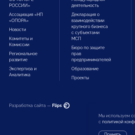
РОССИИ»
деятельность
Ассоциация «НП
Декларация о
«ОПОРА»
взаимодействии
крупного бизнеса
Новости
с субъектами
Комитеты и
МСП
Комиссии
Бюро по защите
Региональное
прав
развитие
предпринимателей
Экспертиза и
Образование
Аналитика
Проекты
Разработка сайта —
Flips
Мы используем co
с
политикой конф
Принять