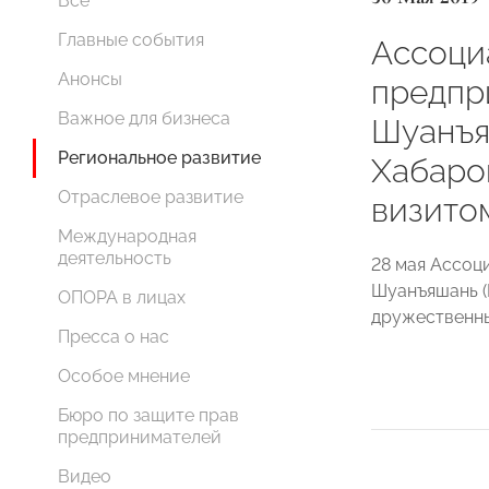
Все
Главные события
Ассоци
Анонсы
предпр
Важное для бизнеса
Шуанъя
Региональное развитие
Хабаро
Отраслевое развитие
визито
Международная
деятельность
28 мая Ассоц
Шуанъяшань (
ОПОРА в лицах
дружественны
Пресса о нас
Особое мнение
Бюро по защите прав
предпринимателей
Видео