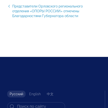
Представители Орловского регионального
отделения «ОПОРЫ РОССИИ» отмечены
Благодарностями Губернатора области
Русский
English
中文