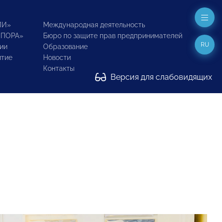
ИИ»
Международная деятельность
ОПОРА»
Бюро по защите прав предпринимателей
RU
ии
Образование
итие
Новости
Контакты
Версия для слабовидящих